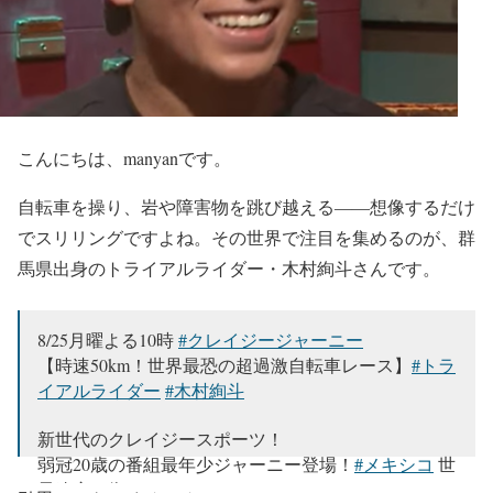
こんにちは、manyanです。
自転車を操り、岩や障害物を跳び越える――想像するだけ
でスリリングですよね。その世界で注目を集めるのが、群
馬県出身の
トライアルライダー・木村絢斗
さんです。
8/25月曜よる10時
#クレイジージャーニー
【時速50km！世界最恐の超過激自転車レース】
#トラ
イアルライダー
#木村絢斗
新世代のクレイジースポーツ！
弱冠20歳の番組最年少ジャーニー登場！
#メキシコ
世
界遺産の街