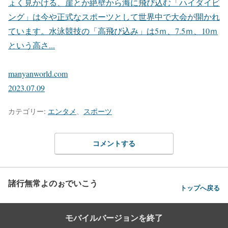
ょく見かける、崖とか絶壁から海に飛び込む「ハイダイビ
ング」は今や正式なスポーツとして世界中で大会が開かれ
ています。水泳競技の「高飛び込み」は5ｍ、7.5ｍ、10ｍ
という高さ...
manyanworld.com
2023.07.09
カテゴリー:
エンタメ
、
スポーツ
コメントする
諸行無常よのぉでいこう
トップへ戻る
モバイルバージョンを終了