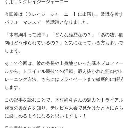
引用：X クレイジージャーニー
超難関コースは民家の中や屋上、階段を
#自転車
で駆
け抜ける！！
#TBS
pic.twitter.com/LYWpLKIcQn
今回彼は【クレイジージャーニー】に出演し、常識を覆す
パフォーマンスで一躍話題となりました。
— クレイジージャーニー【月曜よる10時】
(@Crazy_Journey)
August 19, 2025
「木村絢斗って誰？」「どんな経歴なの？」「あの凄い筋
肉はどう作られているの？」と気になっている方も多いで
しょう。
そこで今回は、彼の身長や出身地といった基本プロフィー
ルから、トライアル競技での活躍、鍛え抜かれた筋肉やト
レーニング方法、さらにはプライベートまで徹底的に解説
します。
この記事を読むことで、木村絢斗さんの魅力とトライアル
競技の奥深さを知り、テレビや大会で見かけたときにさら
に楽しめるようになると思いますよ～！