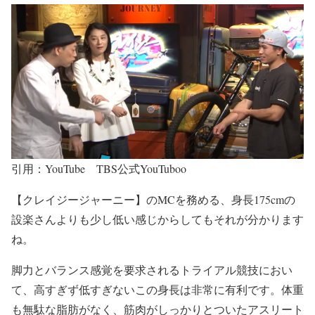
引用：YouTube TBS公式YouTuboo
【クレイジージャーニー】
のMCを務める、
身長175cmの
設楽さんよりも少し低い感じ
からしてもそれが分かります
ね。
脚力とバランス感覚を要求されるトライアル競技におい
て、
高すぎず低すぎないこの身長は非常に有利
です。体重
も無駄な脂肪がなく、筋肉がしっかりとついたアスリート