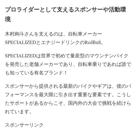
プロライダーとして支えるスポンサーや活動環
境
木村絢斗さんを支えるのは、自転車メーカー
SPECIALIZED
とエナジードリンクの
RedBull
。
SPECIALIZED
は
世界で初めて量産型のマウンテンバイク
を発売
した
老舗メーカー
であり、自転車乗りであれば誰で
も知っている
有名ブランド！
スポンサーから提供される
最新のバイクやギア
は、彼のパ
フォーマンスを最大限に引き出す重要な要素です。こうし
たサポートがあるからこそ、国内外の大会で挑戦を続けら
れています。
スポンサーリンク