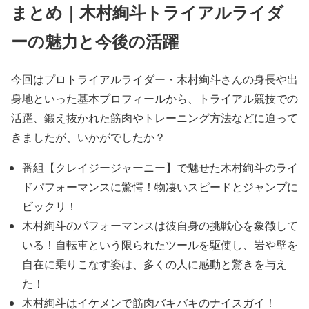
まとめ｜木村絢斗トライアルライダ
ーの魅力と今後の活躍
今回は
プロトライアルライダー・木村絢斗
さんの身長や出
身地といった基本プロフィールから、トライアル競技での
活躍、鍛え抜かれた筋肉やトレーニング方法などに迫って
きましたが、いかがでしたか？
番組【クレイジージャーニー】で魅せた
木村絢斗のライ
ドパフォーマンスに驚愕！
物
凄いスピードとジャンプ
に
ビックリ！
木村絢斗のパフォーマンスは
彼自身の挑戦心を象徴
して
いる！自転車という限られたツールを駆使し、
岩や壁を
自在に乗りこなす姿
は、
多くの人に感動と驚きを
与え
た！
木村絢斗
は
イケメンで筋肉バキバキのナイスガイ！