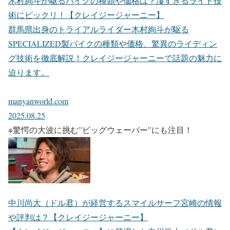
木村絢斗が駆るバイクの種類や価格は？凄すぎるライド技
術にビックリ！【クレイジージャーニー】
群馬県出身のトライアルライダー木村絢斗が駆る
SPECIALIZED製バイクの種類や価格、驚異のライディン
グ技術を徹底解説！クレイジージャーニーで話題の魅力に
迫ります。
manyanworld.com
2025.08.25
※驚愕の大波に挑む”ビッグウェーバー”にも注目！
中川尚大（ドル君）が経営するスマイルサーフ宮崎の情報
や評判は？【クレイジージャーニー】