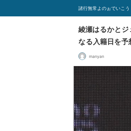
諸行無常よのぉでいこう
綾瀬はるかとジ
なる入籍日を予
manyan