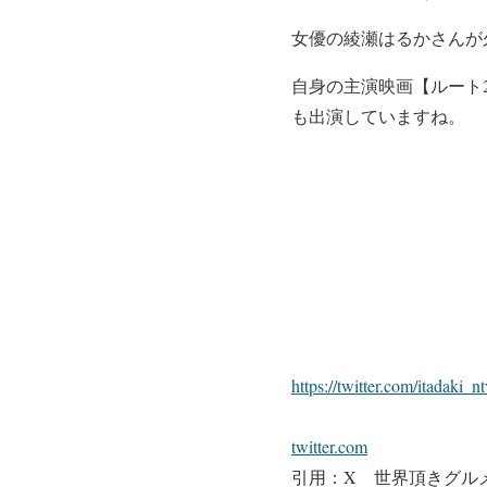
女優の
綾瀬はるか
さんが
自身の主演
映画【ルート2
も出演していますね。
https://twitter.com/itadaki
twitter.com
引用：X 世界頂きグル