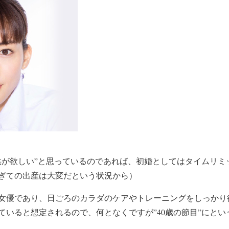
供が欲しい”
と思っているのであれば、初婚としては
タイムリミ
過ぎての出産は大変だという状況から）
女優
であり、日ごろの
カラダのケアやトレーニング
をしっかり
ていると想定
されるので、何となくですが
”40歳の節目”
にとい