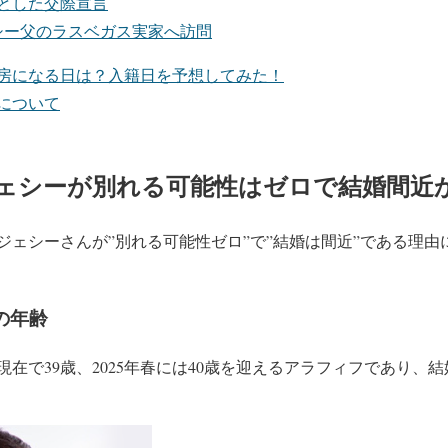
とした交際宣言
シー父のラスベガス実家へ訪問
房になる日は？入籍日を予想してみた！
について
ェシーが別れる可能性はゼロで結婚間近
ジェシーさんが
”別れる可能性ゼロ”
で
”結婚は間近”
である理由
の年齢
年現在で
39歳
、2025年春には40歳を迎える
アラフィフ
であり、結