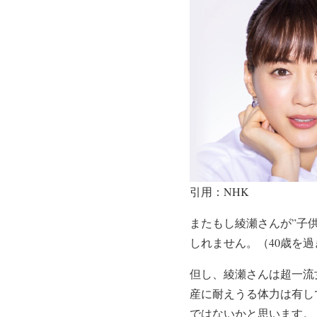
引用：NHK
またもし
綾瀬さんが”子
しれません。（40歳を
但し、綾瀬さんは
超一流
産に耐えうる体力は有し
ではないかと思います。