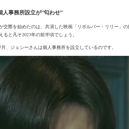
個人事務所設立が”匂わせ”
が
交際を始めた
のは、共演した
映画「リボルバー・リリー」
の
えると
凡そ2023年の前半頃
でしょう。
7月
、ジェシーさんは
個人事務所を設立
しているのです。