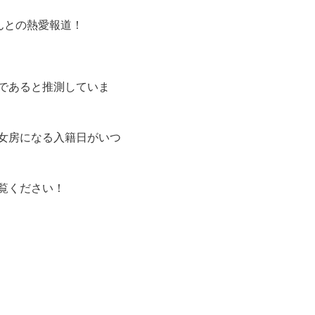
んとの
熱愛報道！
であると推測
していま
女房になる入籍日がいつ
覧ください！