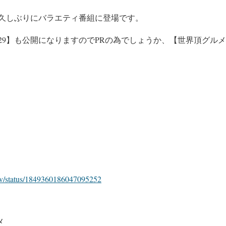
久しぶりにバラエティ番組に登場です。
9】
も公開になりますのでPRの為でしょうか、
【世界頂グルメ
_ntv/status/1849360186047095252
メ