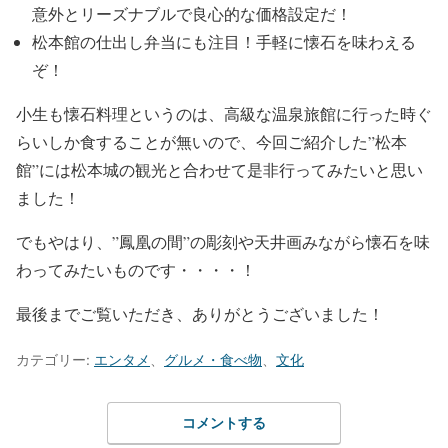
意外とリーズナブルで
良心的な価格設定
だ！
松本館の
仕出し弁当にも注目
！手軽に懐石を味わえる
ぞ！
小生も懐石料理というのは、高級な温泉旅館に行った時ぐ
らいしか食することが無いので、今回ご紹介した
”松本
館”には松本城の観光と合わせて是非行ってみたい
と思い
ました！
でもやはり、
”鳳凰の間”の彫刻や天井画みながら懐石を味
わってみたい
ものです・・・・！
最後までご覧いただき、ありがとうございました！
カテゴリー:
エンタメ
、
グルメ・食べ物
、
文化
コメントする