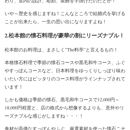
わり、室内の設計、彫刻、装飾を手掛けた
のだとか！
いや～歴史を感じますね！こんなところで結婚式を挙げる
ことが出来たら、一生の思い出になりますよね！
2.松本館の懐石料理が豪華の割にリーズナブル！
松本館の
お料理は
、まさしく”
The料亭
”と言えるもの！
本格懐石料理で季節の懐石コースや黒毛和牛コース、ふぐ
やすっぽんコースなど、日本料理をゆっくりしっぽり味わ
いたい方にはピッタリのコース料理がラインナップされて
います！
しかも価格は季節の懐石、黒毛和牛コースで
12,000円～
18,000円程度
と、店の格式から想像するよりも、意外や
リ
ーズナブル
な感じがしますね・・・！
食材が高価なすっぽんやふぐ、厳選素材を使った懐石こそ