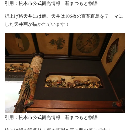
引用：松本市公式観光情報 新まつもと物語
折上げ格天井
には鶴
、天井は
106枚の百花百鳥をテーマに
した天井画
が描かれています！！
引用：松本市公式観光情報 新まつもと物語
柱には
鯉の滝登り
！壁の彫刻も実に雅な感じです！