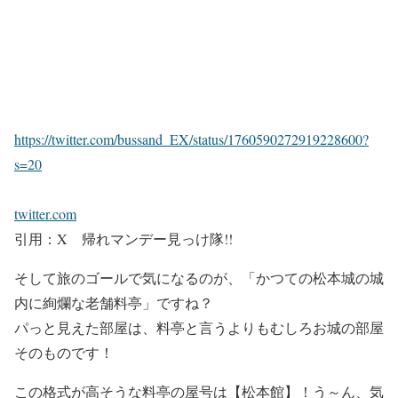
https://twitter.com/bussand_EX/status/1760590272919228600?
s=20
twitter.com
引用：X 帰れマンデー見っけ隊!!
そして旅のゴールで気になるのが、「
かつての松本城の城
内に絢爛な老舗料亭
」ですね？
パっと見えた部屋は、
料亭と言うよりもむしろお城の部屋
そのもの
です！
この格式が高そうな料亭の屋号は【
松本館
】！
う～ん、気