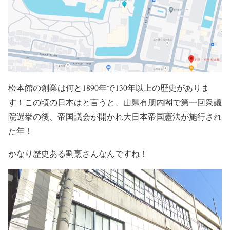
松本館の
創業は何と1890年で130年以上の歴史
がありま
す！この頃の
日本はと言うと、山県有朋内閣で第一回衆議
院選挙の後、帝国議会が開かれ大日本帝国憲法が施行され
た年
！
かなり歴史ある割烹さんなんですね！