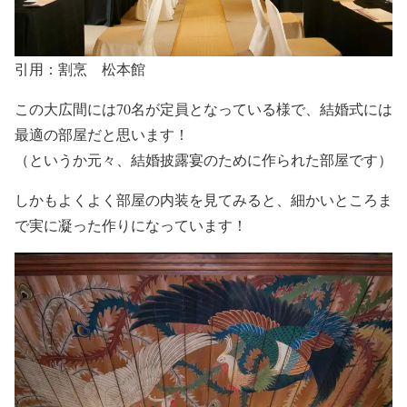
引用：割烹 松本館
この大広間には
70名が定員
となっている様で、結婚式には
最適の部屋だと思います！
（というか
元々、結婚披露宴のために作られた部屋
です）
しかもよくよく部屋の内装を見てみると、
細かいところま
で実に凝った作り
になっています！