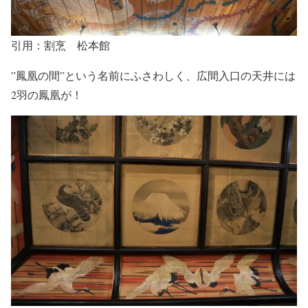
引用：割烹 松本館
”鳳凰の間”という名前にふさわしく、広間入口の天井には
2羽の鳳凰
が！