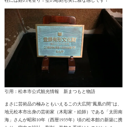
引用：松本市公式観光情報 新まつもと物語
まさに
芸術品の極み
ともいえるこの大広間”鳳凰の間”は、
地元松本市出身の芸術家（木彫家・絵師）である
「
太田南
海
」さんが昭和10年（西暦1935年）頃の松本館の新築に携