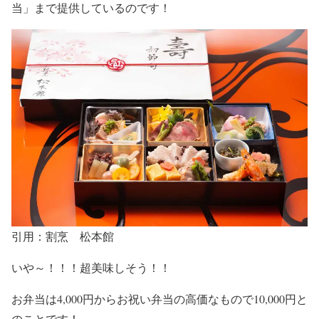
当」まで提供
しているのです！
引用：割烹 松本館
いや～！！！超美味しそう！！
お弁当は
4,000円
からお祝い弁当の高価なもので
10,000円
と
のことです！