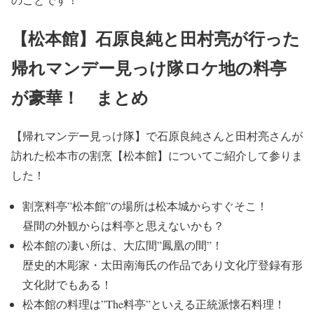
【松本館】石原良純と田村亮が行った
帰れマンデー見っけ隊ロケ地の料亭
が豪華！ まとめ
【帰れマンデー見っけ隊】
で
石原良純
さんと
田村亮
さんが
訪れた松本市の
割烹【松本館】
についてご紹介して参りま
した！
割烹料亭”松本館”の場所は
松本城からすぐそこ
！
昼間の
外観からは料亭と思えないかも
？
松本館の凄い所は、
大広間”鳳凰の間”
！
歴史的木彫家・
太田南海氏の作品であり文化庁登録有形
文化財
でもある！
松本館の料理は
”The料亭”といえる正統派懐石料理
！