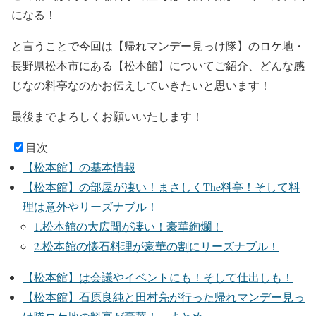
になる！
と言うことで今回は
【帰れマンデー見っけ隊】
のロケ地・
長野県松本市にある
【
松本館
】についてご紹介、どんな感
じなの料亭なのかお伝えしていきたい
と思います！
最後までよろしくお願いいたします！
目次
【松本館】の基本情報
【松本館】の部屋が凄い！まさしくThe料亭！そして料
理は意外やリーズナブル！
1.松本館の大広間が凄い！豪華絢爛！
2.松本館の懐石料理が豪華の割にリーズナブル！
【松本館】は会議やイベントにも！そして仕出しも！
【松本館】石原良純と田村亮が行った帰れマンデー見っ