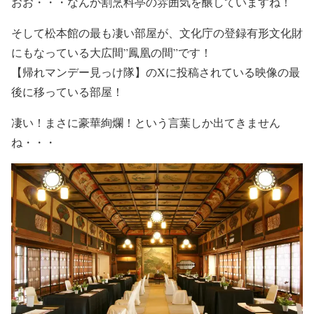
おお・・・なんか
割烹料亭の雰囲気を醸して
いますね！
そして松本館の最も凄い部屋が
、文化庁の登録有形文化財
にもなっている
大広間”鳳凰の間”
です！
【帰れマンデー見っけ隊】
のXに投稿されている映像の最
後に移っている部屋！
凄い！
まさに
豪華絢爛
！
という言葉しか出てきません
ね・・・