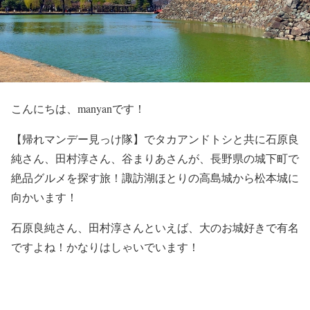
こんにちは、manyanです！
【帰れマンデー見っけ隊】
で
タカアンドトシ
と共に
石原良
純
さん、
田村淳
さん、
谷まりあ
さんが、長野県の城下町で
絶品グルメを探す旅！諏訪湖ほとりの高島城から松本城に
向かいます！
石原良純
さん、
田村淳
さんといえば、
大のお城好きで有名
ですよね！かなりはしゃいでいます！