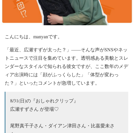
こんにちは、manyanです。
「最近、
広瀬すずが太った？
」
——そんな声がSNSやネッ
トニュースで注目を集めています。
透明感ある美貌とスレ
ンダーなスタイル
で知られる彼女ですが、ここ数年のメデ
ィア出演時には
「顔がふっくらした」「体型が変わっ
た？」
といったコメントが急増しています。
8/31(日)の『おしゃれクリップ』
広瀬すずさん が登場♡
尾野真千子さん・ダイアン津田さん・比嘉愛未さ