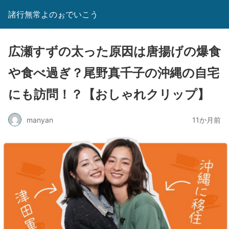
諸行無常よのぉでいこう
広瀬すずの太った原因は唐揚げの爆食
や食べ過ぎ？尾野真千子の沖縄の自宅
にも訪問！？【おしゃれクリップ】
manyan
11か月前