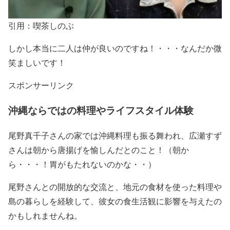
引用：喫茶しのぶ
しかし本当に二人は仲が良いのですね！・・・なんだか微
笑ましいです！
スポンサーリンク
沖縄ならではの料理やライフスタイル体験
尾野真千子さんの家では沖縄料理も振る舞われ、
広瀬すず
さんは朝から唐揚げ
を愉しんだとのこと！（朝か
ら・・・！胃がもたれないのかな・・）
尾野さんとの開放的な交流
と、
地元の食材を使った料理や
島の暮らしを経験
して、
彼女の食生活観に影響を与えたの
か
もしれませんね。