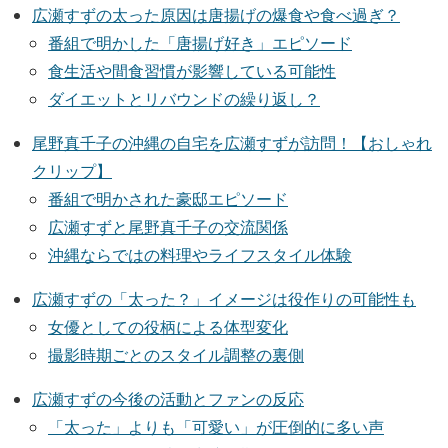
広瀬すずの太った原因は唐揚げの爆食や食べ過ぎ？
番組で明かした「唐揚げ好き」エピソード
食生活や間食習慣が影響している可能性
ダイエットとリバウンドの繰り返し？
尾野真千子の沖縄の自宅を広瀬すずが訪問！【おしゃれ
クリップ】
番組で明かされた豪邸エピソード
広瀬すずと尾野真千子の交流関係
沖縄ならではの料理やライフスタイル体験
広瀬すずの「太った？」イメージは役作りの可能性も
女優としての役柄による体型変化
撮影時期ごとのスタイル調整の裏側
広瀬すずの今後の活動とファンの反応
「太った」よりも「可愛い」が圧倒的に多い声