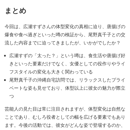
まとめ
今回は、広瀬すずさんの体型変化の真相に迫り、唐揚げの
爆食や食べ過ぎといった噂の検証から、尾野真千子との交
流した内容までに迫ってきましたが、いかがでしたか？
広瀬すずの「太った？」という噂
は、食生活や唐揚げ好
きといった要素だけでなく、
女優としての役作りやライ
フスタイルの変化
も大きく関わっている
尾野真千子
の沖縄自宅訪問では、リラックスしたプライ
ベートな姿も見せており、
体型以上に彼女の魅力が際立
つ
芸能人の見た目は常に注目されますが、
体型変化は自然な
こと
であり、
むしろ役者としての幅を広げる要素
でもあり
ます。今後の活動では、彼女がどんな姿で登場するのか、