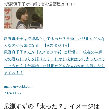
※尾野真千子が沖縄で営む居酒屋はココ！
尾野真千子は沖縄暮らしで太った？再婚した旦那がどんな
人なのかも気になる！【Aスタジオ+】
尾野真千子さんが【Aスタジオ+】に登場し、現在の沖縄
での暮らしぶりを語ります。しかし彼女は少し太ったので
しょうか？また再婚した旦那がどんな人なのかも気になり
ますね！？
manyanworld.com
2024.11.27
広瀬すずの「太った？」イメージは