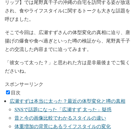
リップ】
では
尾野真千子の沖縄の自宅
を訪問する姿が放送
され、食やライフスタイルに関するトークも大きな話題を
呼びました。
そこで今回は、
広瀬すず
さんの
体型変化の真相
に迫り、
唐
揚げの爆食や食べ過ぎ
といった噂の検証から、
尾野真千子
との交流した内容
までに迫ってみます。
「彼女って太った？」と思われた方は是非最後までご覧く
ださいね。
スポンサーリンク
目次
広瀬すずは本当に太った？最近の体型変化と噂の真相
SNSで話題になった「広瀬すず 太った」疑惑
昔と今の画像比較でわかるスタイルの違い
体重増加の背景にあるライフスタイルの変化