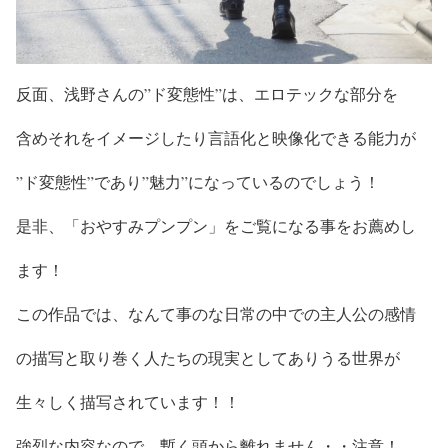
反面、
浅野さんの”ド変態性”
は、エロテックな部分を
含めそれを
イメージしたり言語化と映像化できる能力
が
”ド変態性”であり”魅力”
になっているのでしょう！
是非、「
おやすみプンプン」
をご覧になる事をお薦めし
ます！
この作品では、
なんて事のな日常の中での
主人公の感情
の描写と取り巻く人たちの現実としてありうる世界
が
生々しく描写
されています！！
強烈な内容
なので、
暫く頭から離れません・・注意
！