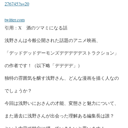
276745?s=20
twitter.com
引用：X 酒のツマミになる話
浅野さんは今般公開された話題の
アニメ映画
、
「デッドデッドデーモンズデデデデデストラクション」
の作者です！（以下略「デデデデ」）
独特の雰囲気を醸す浅野さん、どんな漫画を描く人
なの
でしょうか？
今回は
浅野いにおさんの才能、変態さと魅力について、
また
過去に浅野さんが出会った理解ある編集長は誰
？