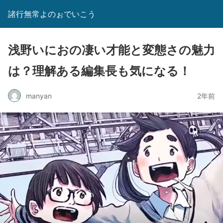
諸行無常よのぉでいこう
浅野いにおの凄い才能と変態さの魅力
は？理解ある編集長も気になる！
manyan
2年前