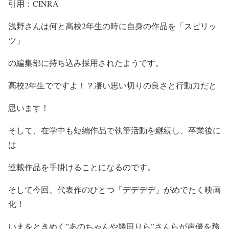
引用：CINRA
浅野さんは何と
高校2年生の時に自身の作品を「スピリッ
ツ」
の編集部に持ち込み
採用されたようです。
高校2年生でですよ！？
凄い思い切りの良さと行動力だと
思います！
そして、在学中も短編作品で執筆活動を継続し、卒業後に
は
連載作品を手掛けることになるのです。
そして今回、代表作のひとつ
「デデデデ」
が
めでたく映画
化！
いまをときめく
”あのちゃんや幾田りら”
さんらが
声優を務