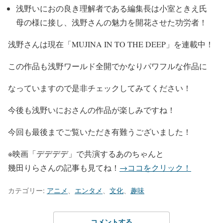
浅野いにおの良き理解者である編集長は
小室ときえ氏
母の様に接し、
浅野さんの魅力を開花させた功労者！
浅野さんは現在
「MUJINA IN TO THE DEEP」
を連載中！
この作品も
浅野ワールド全開でかなりパワフルな作品
に
なっていますので是非チェックしてみてください！
今後も
浅野いにおさんの作品が楽しみ
ですね！
今回も最後までご覧いただき有難うございました！
※映画「デデデデ」で共演するあのちゃんと
幾田りらさんの記事も見てね！
→ココをクリック！
カテゴリー:
アニメ
、
エンタメ
、
文化
、
趣味
コメントする