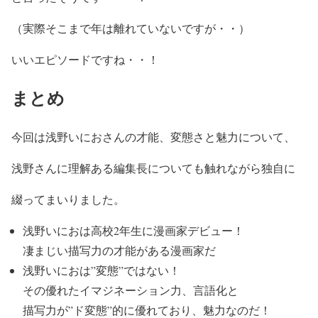
（実際そこまで年は離れていないですが・・）
いいエピソードですね・・！
まとめ
今回は浅野いにおさんの才能、変態さと魅力について、
浅野さんに理解ある編集長についても触れながら独自に
綴ってまいりました。
浅野いにおは高校2年生に漫画家デビュー！
凄まじい描写力の才能がある漫画家
だ
浅野いにおは”変態”ではない！
その
優れたイマジネーション力、言語化と
描写力が”ド変態”的に優れて
おり、
魅力
なのだ！