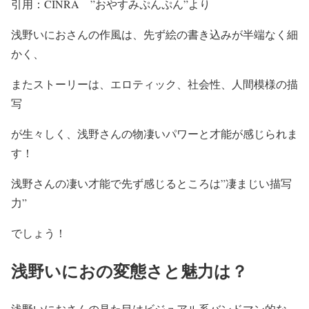
引用：CINRA ”おやすみぷんぷん”より
浅野いにおさんの
作風
は、先ず
絵の書き込みが半端なく細
かく
、
また
ストーリーは、エロティック、社会性、人間模様の描
写
が生々しく、
浅野さんの物凄いパワーと才能が感じられ
ま
す！
浅野さんの
凄い才能
で先ず感じるところは”
凄まじい描写
力
”
でしょう！
浅野いにおの変態さと魅力は？
浅野いにおさんの
見た目はビジュアル系バンドマン的
な、