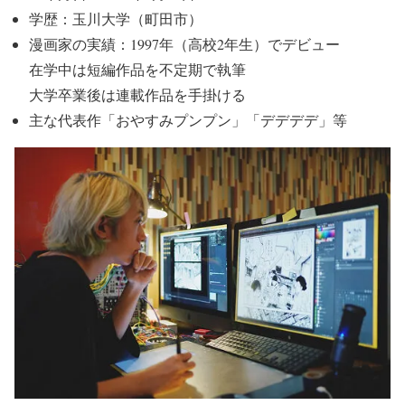
学歴：玉川大学（町田市）
漫画家の実績：1997年
（高校2年生）でデビュー
在学中は短編作品を不定期で執筆
大学卒業後は連載作品を手掛ける
主な代表作
「おやすみプンプン」「デデデデ」
等