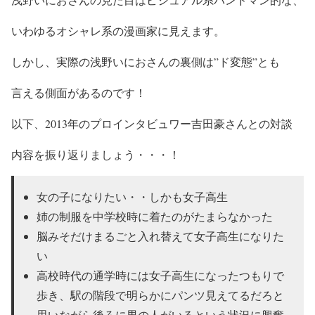
いわゆる
オシャレ系の漫画家
に見えます。
しかし、実際の浅野いにおさんの裏側は
”ド変態”
とも
言える
側面
があるのです！
以下、2013年のプロインタビュワー
吉田豪
さんとの対談
内容を振り返りましょう・・・！
女の子になりたい・・しかも女子高生
姉の制服を中学校時に着たのがたまらなかった
脳みそだけまるごと入れ替えて女子高生になりた
い
高校時代の通学時には女子高生になったつもりで
歩き、駅の階段で明らかにパンツ見えてるだろと
思いながら後ろに男の人がいるという状況に興奮