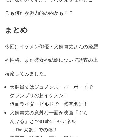
ろも何だか魅力的の内
かも！？
まとめ
今回はイケメン俳優・犬飼貴丈さんの経歴
や性格、また彼女や結婚について調査の上
考察してみました。
犬飼貴丈は
ジュノンスーパーボーイ
で
グランプリ
の超イケメン！
仮面ライダービルドで一躍有名に！
犬飼貴丈の意外な一面が
映画「ぐら
んぶる」
とYouTubeチャンネル
「The 犬飼」
での姿！