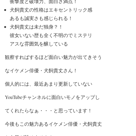
衝撃度
と
破壊力
、
面白さ満点！
犬飼貴丈の
性格
は
エキセントリック感
あるも誠実さも感じられる
！
犬飼貴丈は
未だ独身
？！
彼女いない歴も全く不明
ので
ミステリ
アスな雰囲気
を醸している
観察すればするほど面白い魅力が出てきそう
なイケメン俳優・犬飼貴丈さん！
個人的には、最近あまり更新していない
YouTubeチャンネルに面白いモノをアップし
てくれたらなぁ・・・と思っています！
今後もこの
魅力あるイケメン
俳優
・犬飼貴丈