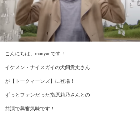
こんにちは、manyanです！
イケメン・ナイスガイの
犬飼貴丈
さん
が
【トークィーンズ】
に登場！
ずっとファンだった
指原莉乃
さんとの
共演で興奮気味です！