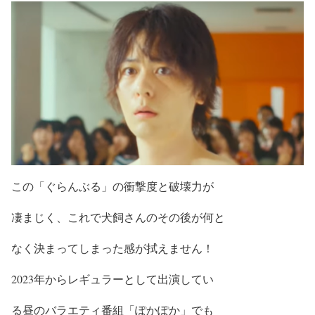
この
「ぐらんぶる」
の
衝撃度
と
破壊力
が
凄まじく
、
これで犬飼さんのその後が何と
なく決まってしまった感が拭えません！
2023年からレギュラーとして出演してい
る昼のバラエティ番組
「ぽかぽか」でも