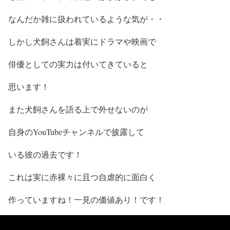
なんだか雑に扱われているような気が・・
しかし犬飼さんは着実にドラマや映画で
俳優としての実力は付いてきている
と
思います！
また犬飼さんを語る上で外せないのが
自身のYouTubeチャンネルで披露して
いる
彼の過去
です！
これは実に
赤裸々
に且つ
自虐的
に
面白く
作っていますね！
一見の価値あり！
です！