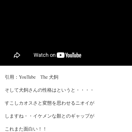
引用：YouTube The 犬飼
そして
犬飼さんの性格
はというと・・・・
すこしカオスさ
と
変態を思わせるニオイ
が
しますね・・
イケメンな顏とのギャップが
これまた面白い！！