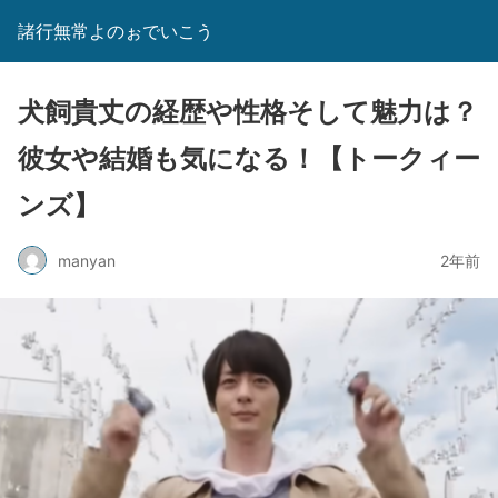
諸行無常よのぉでいこう
犬飼貴丈の経歴や性格そして魅力は？
彼女や結婚も気になる！【トークィー
ンズ】
manyan
2年前