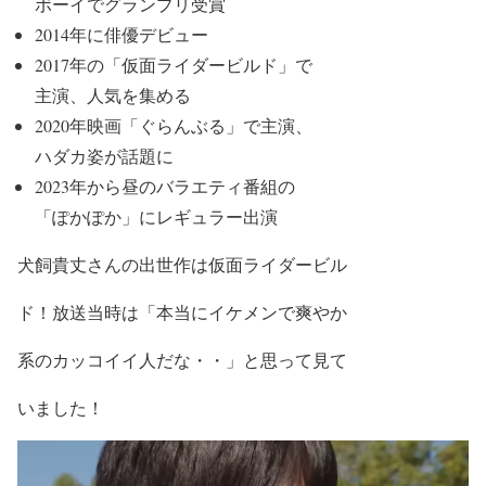
ボーイでグランプリ受賞
2014年に俳優デビュー
2017年の
「仮面ライダービルド」
で
主演、人気を集める
2020年
映画「ぐらんぶる」
で主演、
ハダカ姿が話題に
2023年から昼のバラエティ番組の
「ぽかぽか」
にレギュラー出演
犬飼貴丈さんの
出世作
は
仮面ライダービル
ド
！放送当時は
「本当にイケメンで爽やか
系のカッコイイ人だな・・」
と思って見て
いました！