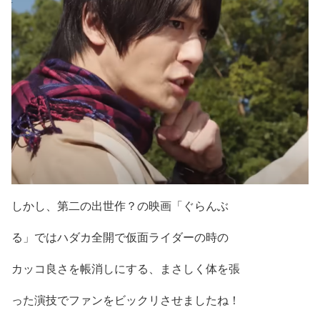
しかし、
第二の出世作？
の
映画「ぐらんぶ
る」
ではハダカ全開で仮面ライダーの時の
カッコ良さを帳消しにする、
まさしく体を張
った演技でファンをビックリ
させましたね！