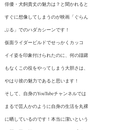
俳優・
犬飼貴丈の魅力
は？と聞かれると
すぐに想像してしまうのが映画「ぐらん
ぶる」でのハダカシーン
です！
仮面ライダービルドでせっかくカッコ
イイ姿を印象付けられたのに、
何の躊躇
もなくこの役をやってしまう大胆さ
は、
やはり
彼の魅力
であると思います！
そして、自身のYouTubeチャンネルでは
まるで芸人かのように自身の生活を丸裸
に晒して
いるのです！
本当に潔いという