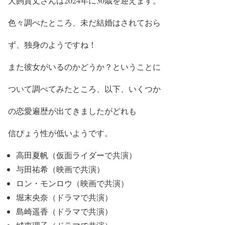
犬飼貴丈さんは2024年に
30歳
を迎えます。
色々調べたところ、未だ結婚はされておら
ず、
独身のよう
ですね！
また
彼女がいるの
かどうか？ということに
ついて調べてみたところ、以下、いくつか
の恋愛遍歴が出てきましたが
どれも
信ぴょう性が低い
ようです。
高田夏帆（仮面ライダーで共演）
与田祐希（映画で共演）
ロン・モンロウ（映画で共演）
堀末央奈（ドラマで共演）
島崎遥香（ドラマで共演）