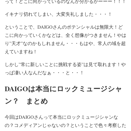
って！どこに向かっているのなんか分かるかーーー！！！
— 一之森大湖 (@DaigoIchinomori)
January 18, 2024
イキナリ切れてしまい、大変失礼しました・・・！
ということで、
DAIGOさんのポテンシャルは無限大！
ど
こに向かっていくかなどは、全く想像がつきません！
やは
り”天才”なのかもしれません・・・もはや、常人の域を超
えていますね！
しかし”
常に新しいことに挑戦する姿
”は見て取れます！
や
っぱ凄い人なんだなぁ・・・と・・！
DAIGOは本当にロックミュージシャ
ン？ まとめ
今回はDAIGOさんって本当にロックミュージシャンな
の？コメディアンじゃないの？ということで色々考察した