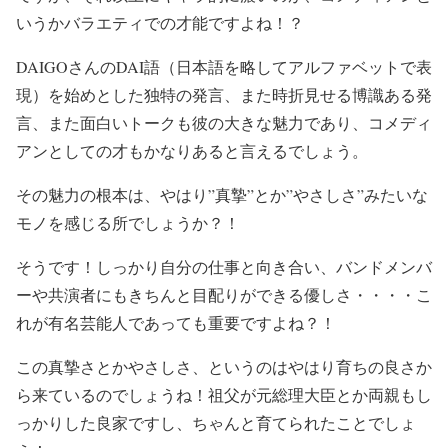
いうかバラエティでの才能
ですよね！？
DAIGOさんの
DAI語
（日本語を略してアルファベットで表
現）を始めとした独特の発言、また時折見せる
博識ある発
言
、また
面白いトークも
彼の大きな魅力
であり、
コメディ
アンとしての才もかなりある
と言えるでしょう。
その
魅力の根本は、やはり”真摯”とか”やさしさ”みたいな
モノを感じる所
でしょうか？！
そうです！
しっかり自分の仕事と向き合い、バンドメンバ
ーや共演者にもきちんと目配りができる優しさ・・・・こ
れが有名芸能人であっても重要ですよね？！
この真摯さとかやさしさ、というのはやはり育ちの良さか
ら来ているのでしょうね！祖父が元総理大臣とか両親もし
っかりした良家ですし、ちゃんと育てられたことでしょ