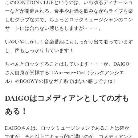
このCONTTON CLUBというのは、いわゆるディナーショ
7月5日(金)
ーなどが開催される、食事やお酒を飲みながらライブを楽
Produced by AKIHIDE
しむクラブなので、
ちょっとロックミュージシャンのコン
会場：COTTON CLUB
https://t.co/LXLnZepxx2
サートには合わない感じもしますが・・・。
pic.twitter.com/VQGRqPprEk
いやいやしかし！
音楽番組にもしっかり出て歌っています
— BREAKERZ_OFFICIAL (@BRZofficial0725)
し、声もしっかり出ています！
December 20, 2023
ちゃんとロックすることはしています・・・が、
DAIGO
さん自身が崇拝する”L’Arc〜en〜Ciel（ラルクアンシエ
ル）やBOOWYの様なガチ系ではない感じ
ですね！
DAIGOはコメディアンとしての才も
ある！
DAIGOさんは、ロックミュージシャンであることは確か
ですが、それ以上に
キャラ的に濃いのが、コメディアンと