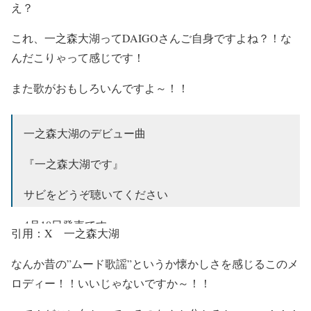
え？
Twitterはじめたのでフォローお願いします！
これ、
一之森大湖ってDAIGOさんご自身
ですよね？！
な
@DaigoIchinomori
#一之森大湖
んだこりゃって感じです！
pic.twitter.com/FyLWdHLICZ
— DAIGO (@Daigo19780408)
January 17, 2024
また歌がおもしろいんですよ～！！
一之森大湖のデビュー曲
『一之森大湖です』
サビをどうぞ聴いてください
4月10日発売です。
引用：X 一之森大湖
心を込めて歌った
なんか昔の”
ムード歌謡”
というか
懐かしさを感じるこのメ
ロディー！！いいじゃないですか～！！
仮歌です。
#一之森大湖
#DAIGO
#一之森大湖です
pic.twitter.com/6CPMPVJOVV