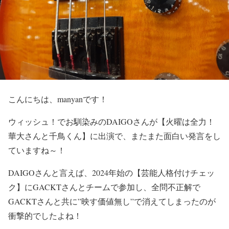
こんにちは、manyanです！
ウィッシュ！でお馴染みの
DAIGO
さんが
【火曜は全力！
華大さんと千鳥くん】
に出演
で、またまた面白い発言をし
ていますね～！
DAIGOさんと言えば、
2024年始の
【芸能人格付けチェッ
ク】
に
GACKT
さんとチームで参加し、全問不正解で
GACKT
さんと共に
”映す価値無し”
で消えてしまったのが
衝撃的
でしたよね！