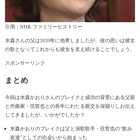
引用：NHK ファミリーヒストリー
水森さんの父は2020年に他界
しましたが、
彼の思いは彼女
の歌となって
これからも彼女を支え続けることでしょう。
スポンサーリンク
まとめ
今回は水森かおりさんのブレイクと成功の背景にある父親
と作曲家・弦哲也との長年にわたる親交を深掘りしお伝え
してきましたが、いかがでしたか？
水森かおりの
ブレイク
は
父と演歌歌手・弦哲也の“飲み
友達”としての出会いから始まった