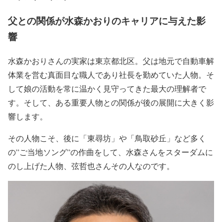
父との関係が水森かおりのキャリアに与えた影
響
水森かおりさんの
実家は東京都北区
。父は地元で自動車解
体業を営む
真面目な職人であり社長
を勤めていた人物。そ
して
娘の活動を常に温かく見守ってきた最大の理解者
で
す。そして、ある重要人物との関係が後の展開に大きく影
響します。
その人物こそ、後に
「東尋坊」や「鳥取砂丘」など多く
の”ご当地ソング”の作曲
をして、水森さんをスターダムに
のし上げた人物、
弦哲也さん
その人なのです。