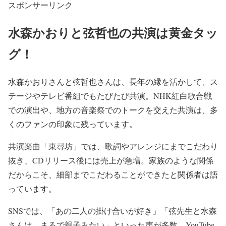
スポンサーリンク
水森かおりと弦哲也の共演は黄金タッ
グ！
水森かおりさんと弦哲也さんは、長年の縁を活かして、ス
テージやテレビ番組でもたびたび共演。NHK紅白歌合戦
での演出や、地方の音楽祭でのトークを交えた共演は、多
くのファンの印象に残っています。
共演楽曲「東尋坊」では、歌詞やアレンジにまでこだわり
抜き、
CDリリース後には売上が急増
。
家族のような関係
だからこそ、細部までこだわることができた
と関係者は語
っています。
SNSでは、「あの二人の掛け合いが好き」
「弦先生と水森
さんは、まるで親子みたい」
といった声が多数。YouTube