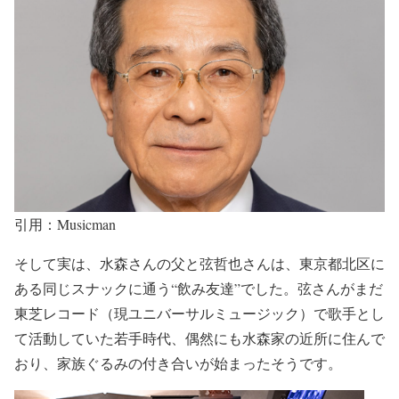
引用：Musicman
そして実は、
水森さんの父と弦哲也さん
は、東京都
北区に
ある同じスナックに通う“飲み友達”
でした。弦さんがまだ
東芝レコード（現ユニバーサルミュージック）で歌手とし
て活動していた若手時代、
偶然にも水森家の近所に住んで
おり、家族ぐるみの付き合い
が始まったそうです。