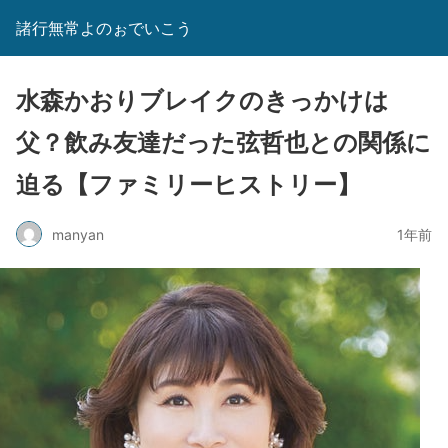
諸行無常よのぉでいこう
水森かおりブレイクのきっかけは
父？飲み友達だった弦哲也との関係に
迫る【ファミリーヒストリー】
manyan
1年前