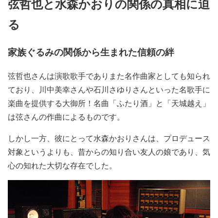
弦哲也と水森かおりの関係の真相に迫
る
家族ぐるみの関係から生まれた信頼の絆
弦哲也さんは演歌歌手でありまた名作曲家としても知られ
ており、
川中美幸
さんや
石川さゆり
さんといった名歌手に
楽曲を提供する大御所！名曲
「ふたり酒」
と
「天城越え」
は弦さんの作曲によるものです。
しかし一方、
彼にとって水森かおり
さんは、プロデュース
対象というよりも、
昔からの知り合い友人の娘であり、気
心の知れた大切な存在
でした。