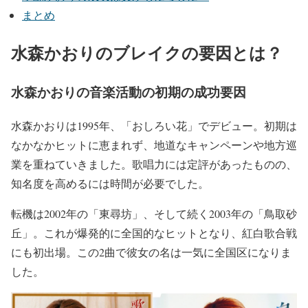
まとめ
水森かおりのブレイクの要因とは？
水森かおりの音楽活動の初期の成功要因
水森かおりは1995年、
「おしろい花」
でデビュー。
初期は
なかなかヒットに恵まれず
、地道なキャンペーンや地方巡
業を重ねていきました。歌唱力には定評があったものの、
知名度を高めるには時間が必要でした。
転機は
2002年の「東尋坊」
、そして続く
2003年の「鳥取砂
丘」
。これが爆発的に
全国的なヒット
となり、
紅白歌合戦
にも初出場
。
この2曲で彼女の名は一気に全国区に
なりま
した。