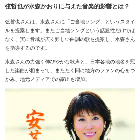
弦哲也が水森かおりに与えた音楽的影響とは？
弦哲也さんは、水森さんに「ご当地ソング」というスタイ
ルを提案します。またご当地ソングという話題性だけでは
なく、
実に音域が広く難しい曲調の歌を提案
し、
水森さん
を指導
するのです。
水森さんの
力強く伸びやかな歌声
と、
日本各地の地名を冠
した楽曲
が相まって、
またたく間に地方のファンの心をつ
かみ
、地元メディアでの露出も増加。