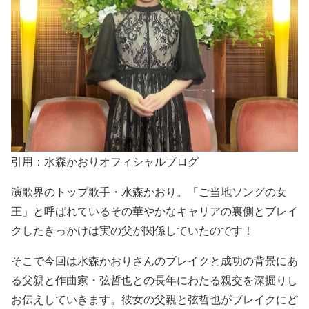
引用：水森かおりオフィシャルブログ
演歌界のトップ歌手・水森かおり。
「ご当地ソングの女
王」
と呼ばれているその華やかなキャリアの裏側と
ブレイ
クしたきっかけは実の父が関係していた
のです！
そこで今回は
水森かおりさんのブレイクと成功の背景にあ
る父親と作曲家・弦哲也との長年にわたる親交
を深掘りし
お伝えしていきます。彼女の父親と弦哲也がブレイクにど