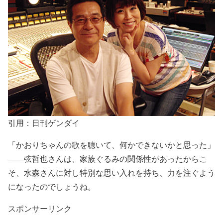
引用：日刊ゲンダイ
「かおりちゃんの歌を聴いて、何かできないかと思った」
――弦哲也さんは、
家族ぐるみの関係性があったからこ
そ
、
水森さんに対し特別な思い入れ
を持ち、
力を注ぐよう
になった
のでしょうね。
スポンサーリンク