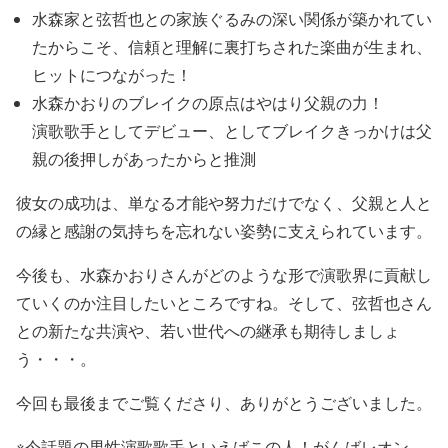
水森家と弦哲也との家族ぐるみの深い関係
が築かれてい
たからこそ、
信頼と理解に裏打ちされた楽曲が生まれ、
ヒットに
つながった！
水森かおりの
ブレイクの原点はやはり父親の力！
演歌歌手としてデビュー、として
ブレイクきっかけは父
親の後押しがあったから
と推測
彼女の成功は、単なる才能や努力だけでなく、
父親と人と
の縁と感謝の気持ちを忘れない姿勢に支えられて
います。
今後も、
水森かおり
さんが
どのような形で演歌界に貢献し
ていくのか注目
したいところですね。そして、
弦哲也
さん
との新たな共演や、
若い世代への継承
も期待しましょ
う・・・。
今回も最後までご覧くださり、ありがとうございました。
※今話題の男性演歌歌手といえばこの人！がんば
レオン