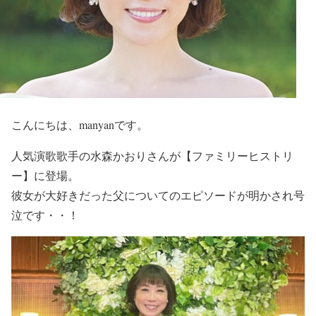
こんにちは、manyanです。
人気演歌歌手の
水森かおり
さんが
【ファミリーヒストリ
ー】
に登場。
彼女が
大好きだった父
についてのエピソードが明かされ
号
泣
です・・！