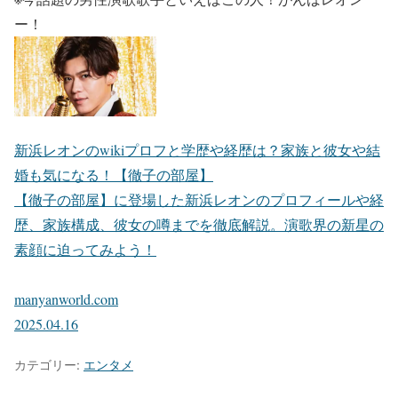
ー！
新浜レオンのwikiプロフと学歴や経歴は？家族と彼女や結
婚も気になる！【徹子の部屋】
【徹子の部屋】に登場した新浜レオンのプロフィールや経
歴、家族構成、彼女の噂までを徹底解説。演歌界の新星の
素顔に迫ってみよう！
manyanworld.com
2025.04.16
カテゴリー:
エンタメ