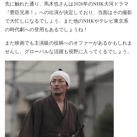
先に触れた通り、馬木也さんは2026年の
NHK大河ドラマ
『豊臣兄弟！』
への出演が決定しており、当面はその撮影
で大忙しになるでしょう、また
他のNHKやテレビ東京系
の時代劇への登用もあるでしょう
ね！
また
映画でも主演級の役柄へのオファーがあるかも
しれま
せんし、
グローバルな活躍も視野に
入ってくるでしょう。