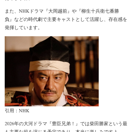
また、
NHKドラマ『大岡越前』
や
『柳生十兵衛七番勝
負』
などの時代劇で主要キャストとして活躍し、存在感を
発揮しています。
引用：NHK
2026年の
大河ドラマ『豊臣兄弟！』
では
柴田勝家という最
も主要な役を演じる
予定であり、本当に楽しみですよ