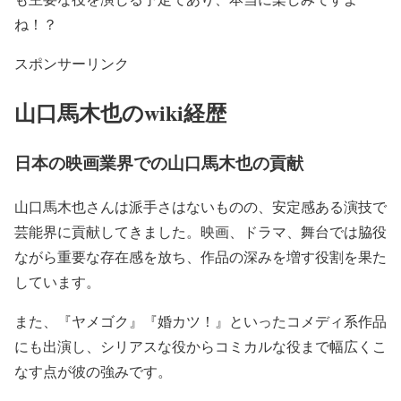
ね！？
スポンサーリンク
山口馬木也のwiki経歴
日本の映画業界での山口馬木也の貢献
山口馬木也
さんは
派手さはない
ものの、
安定感ある演技で
芸能界に貢献
してきました。映画、ドラマ、舞台では
脇役
ながら重要な存在感を放ち
、
作品の深みを増す役割
を果た
しています。
また、
『ヤメゴク』『婚カツ！』
といった
コメディ系作品
にも出演し、
シリアスな役からコミカルな役まで幅広くこ
なす
点が彼の強みです。