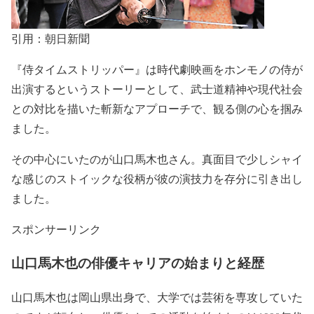
引用：朝日新聞
『侍タイムストリッパー』
は
時代劇映画をホンモノの侍が
出演するというストーリー
として、
武士道精神や現代社会
との対比を描いた斬新なアプローチ
で、観る側の心を掴み
ました。
その中心にいたのが
山口馬木也
さん。
真面目で少しシャイ
な感じのストイックな役柄
が彼の演技力を存分に引き出し
ました。
スポンサーリンク
山口馬木也の俳優キャリアの始まりと経歴
山口馬木也は
岡山県出身
で、大学では芸術を専攻していた