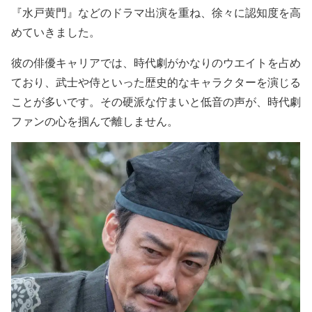
『水戸黄門』
などのドラマ出演を重ね、徐々に認知度を高
めていきました。
彼の俳優キャリアでは、
時代劇がかなりのウエイトを占め
て
おり、
武士や侍といった歴史的なキャラクターを演じる
ことが多い
です。その
硬派な佇まいと低音の声
が、時代劇
ファンの心を掴んで離しません。