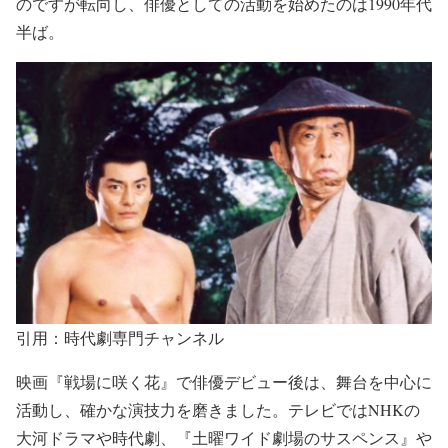
のですが転向し、
俳優としての活動を始めたのは1990年代
半ば
。
引用：時代劇専門チャンネル
映画『戦場に咲く花』で俳優デビュー
後は、舞台を中心に
活動し、確かな演技力を磨きました。テレビではNHKの
大河ドラマや時代劇、
『土曜ワイド劇場のサスペンス』
や