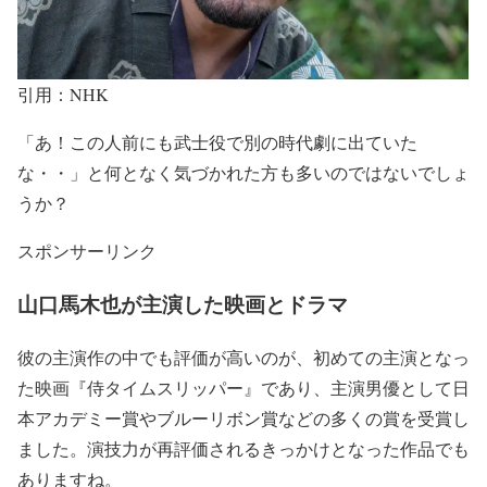
引用：NHK
「あ！この人前にも武士役で別の時代劇に出ていた
な・・」
と何となく気づかれた方も多いのではないでしょ
うか？
スポンサーリンク
山口馬木也が主演した映画とドラマ
彼の主演作の中でも評価が高いのが、
初めての主演となっ
た映画『侍タイムスリッパー』
であり、主演男優として
日
本アカデミー賞やブルーリボン賞などの多くの賞を受賞
し
ました。
演技力が再評価され
るきっかけとなった作品でも
ありますね。