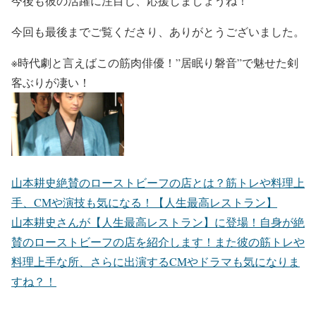
今後も彼の活躍に注目し、応援しましょうね！
今回も最後までご覧くださり、ありがとうございました。
※時代劇と言えばこの筋肉俳優！”居眠り磐音”で魅せた剣
客ぶりが凄い！
山本耕史絶賛のローストビーフの店とは？筋トレや料理上
手、CMや演技も気になる！【人生最高レストラン】
山本耕史さんが【人生最高レストラン】に登場！自身が絶
賛のローストビーフの店を紹介します！また彼の筋トレや
料理上手な所、さらに出演するCMやドラマも気になりま
すね？！