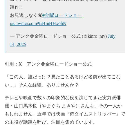
題作‼️
お見逃しなく🤗
#金曜ロードショー
pic.twitter.com/9sHmHHx6hN
— アンク＠金曜ロードショー公式 (@kinro_ntv)
July
14, 2025
引用：X アンク＠金曜ロードショー公式
「この人、誰だっけ？見たことあるけど名前が出てこな
い…」
そんな経験、ありませんか？
テレビや映画で数々の印象的な役を演じてきた実力派俳
優・
山口馬木也（やまぐち まきや）
さんも、その一人か
もしれません。近年では
映画『侍タイムストリッパー』
で
の主役が話題を呼び、注目を集めています。