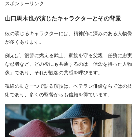
スポンサーリンク
山口馬木也が演じたキャラクターとその背景
彼の演じるキャラクターには、
精神的に深みのある人物像
が多く
あります。
例えば、
復讐に燃える武士、家族を守る父親、任務に忠実
な忍者など
。どの役にも共通するのは
「信念を持った人物
像」
であり、それが観客の共感を呼びます。
視線の動き一つで語る演技は、
ベテラン俳優ならではの技
術
であり、多くの監督からも信頼を得ています。