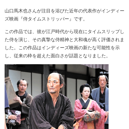
山口馬木也
さんが注目を浴びた近年の代表作が
インディー
ズ映画『侍タイムストリッパー』
です。
この作品では、彼が江戸時代から現在にタイムスリップし
た侍を演じ、その
真摯な侍精神と大和魂
が高く評価されま
した。この作品はイ
ンディーズ映画の新たな可能性
を示
し、
従来の枠を超えた面白さ
が話題となりました。