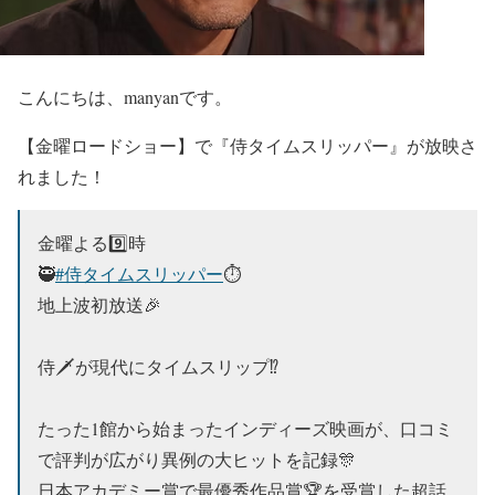
こんにちは、manyanです。
【金曜ロードショー】で
『侍タイムスリッパー』
が放映さ
れました！
金曜よる9️⃣時
🥷
#侍タイムスリッパー
⏱️
地上波初放送🎉
侍🗡️が現代にタイムスリップ⁉️
たった1館から始まったインディーズ映画が、口コミ
で評判が広がり異例の大ヒットを記録🎊
日本アカデミー賞で最優秀作品賞🏆を受賞した超話