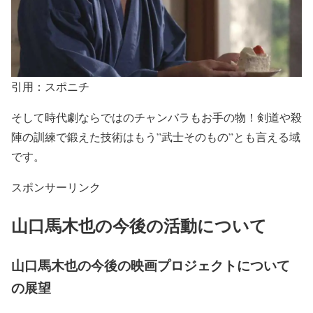
引用：スポニチ
そして
時代劇ならではのチャンバラもお手の物！
剣道や殺
陣の
訓練で鍛えた技術
はもう
”武士そのもの”とも言える域
です。
スポンサーリンク
山口馬木也の今後の活動について
山口馬木也の今後の映画プロジェクトについて
の展望