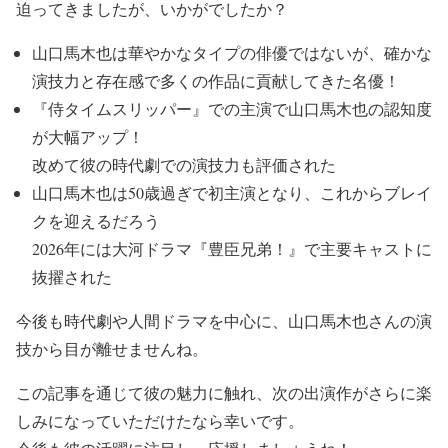
迫ってきましたが、いかがでしたか？
山口馬木也
は
華やかなタイプの俳優ではない
が、
確かな
演技力と存在感
で多くの作品に貢献してきた
名優
！
『侍タイムスリッパー』での主演で山口馬木也の認知度
が大幅アップ！
改めて彼の
時代劇での演技力も評価
された
山口馬木也
は
50歳過ぎで初主演
となり、
これからブレイ
クを迎える
だろう
2026年には
大河ドラマ『豊臣兄弟！』で主要キャストに
抜擢
された
今後も時代劇や人間ドラマを中心に、山
口馬木也さんの演
技から目が離せません
ね。
この記事を通じて彼の魅力に触れ、
次の出演作がさらに楽
しみ
になっていただけたなら幸いです。