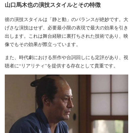
山口馬木也の演技スタイルとその特徴
彼の演技スタイルは
「静と動」のバランスが絶妙
です。大
げさな演技はせず、
必要最小限の表現で最大の効果を引き
出し
ます。これは
舞台経験に裏打ちされた技術
であり、映
像でもその効果が際立っています。
また、
時代劇における所作や台詞回しにも定評
があり、視
聴者に
“リアリティ”
を提供する存在として貴重です。