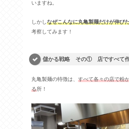
いますね。
しかし
なぜこんなに丸亀製麺だけが伸び
考察してみます！
儲かる戦略 その① 店ですべて
丸亀製麺の特徴は、
すべて各々の店で粉
る
所！