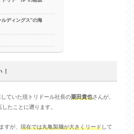
ールディングス”の海
い！
業していた現トリドール社長の
粟田貴也
さんが、
開店したことに遡ります。
いますが、
現在では丸亀製麺が大きくリード
して