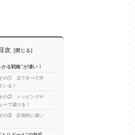
目次
うかる戦略”が凄い！
その① 店ですべて作
ている！
その② トッピングや
ューで儲ける！
その③ 圧倒的に速い
”トリドール”の急拡