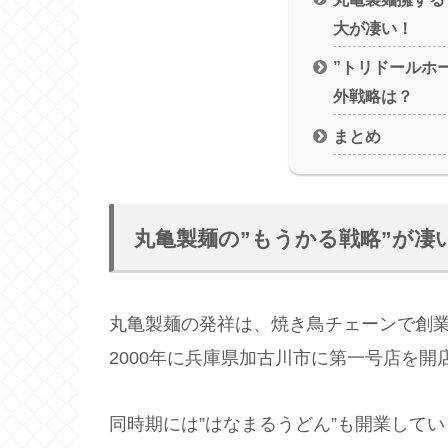
大が凄い！
”トリドールホ
外戦略は？
まとめ
丸亀製麺の”もうかる戦略”が凄
丸亀製麺の発祥は、焼き鳥チェーンで創
2000年に兵庫県加古川市に第一号店を
同時期には”はなまるうどん”も開業して