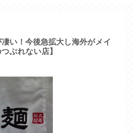
が凄い！今後急拡大し海外がメイ
のつぶれない店】