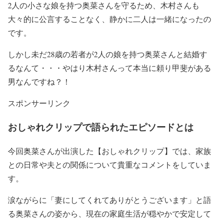
2人の小さな娘を持つ奥菜さんを守るため
、
木村さんも
大々的に公言することなく
、静かに二人は一緒になったの
です。
しかし
未だ28歳の若者が2人の娘を持つ奥菜さんと結婚す
るなんて
・・・やはり
木村さんって本当に頼り甲斐がある
男
なんですね？！
スポンサーリンク
おしゃれクリップで語られたエピソードとは
今回奥菜さんが出演した
【おしゃれクリップ】
では、家族
との日常や夫との関係について貴重なコメントをしていま
す。
涙ながらに
「妻にしてくれてありがとうございます」
と語
る奥菜さんの姿から、現在の家庭生活が穏やかで安定して