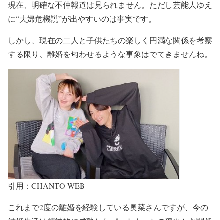
現在、明確な不仲報道は見られません。ただし
芸能人ゆえ
に“夫婦危機説”が出やすいのは事実
です。
しかし、
現在の二人と子供たちの楽しく円満な関係
を考察
する限り、
離婚を匂わせるような事象はでてきません
ね。
引用：CHANTO WEB
これまで2度の離婚を経験している奥菜さんですが、今
の