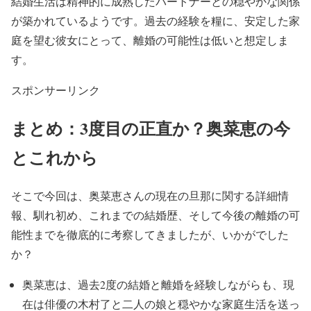
結婚生活は精神的に成熟したパートナーとの穏やかな関係
が築かれている
ようです。
過去の経験を糧
に、安定した家
庭を望む彼女にとって、
離婚の可能性は低いと想定
しま
す。
スポンサーリンク
まとめ：3度目の正直か？奥菜恵の今
とこれから
そこで今回は、
奥菜恵さんの現在の旦那に関する詳細情
報、馴れ初め、これまでの結婚歴
、そして
今後の離婚の可
能性
までを徹底的に考察してきましたが、いかがでした
か？
奥菜恵は、
過去2度の結婚と離婚を経験
しながらも、現
在は
俳優の木村了と二人の娘と穏やかな家庭生活
を送っ