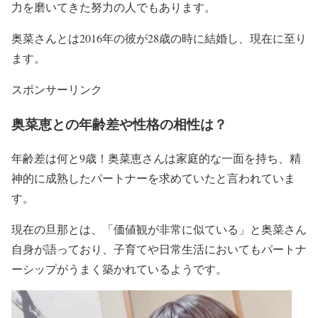
力を磨いてきた努力の人
でもあります。
奥菜さんとは2016年の彼が28歳の時に結婚し、現在に至り
ます。
スポンサーリンク
奥菜恵との年齢差や性格の相性は？
年齢差は何と9歳
！
奥菜恵さんは家庭的な一面
を持ち、
精
神的に成熟したパートナー
を求めていたと言われていま
す。
現在の旦那とは、
「価値観が非常に似ている」
と奥菜さん
自身が語っており、
子育てや日常生活においてもパートナ
ーシップがうまく築かれている
ようです。