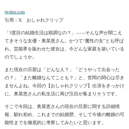
twitter.com
引用：X おしゃれクリップ
「3度目の結婚生活は順調なの？」
――そんな声が聞こえ
てきそうな女優・奥菜恵さん。かつて
“魔性の女”と
も呼ば
れ、芸能界を賑わせた彼女は、
今どんな家庭を築いている
の
でしょうか。
また
現在の旦那は「どんな人？」「どうやって出会った
の？」「また離婚なんてことも？」
と、世間の関心は尽き
ませんよね。今回の
【おしゃれクリップ】
出演をきっかけ
に、奥菜恵さんの私生活に再び注目が集まりそうです。
そこで今回は、
奥菜恵さんの現在の旦那に関する詳細情
報、馴れ初め、これまでの結婚歴
、そして
今後の離婚の可
能性
までを徹底的に考察してみたいと思います。