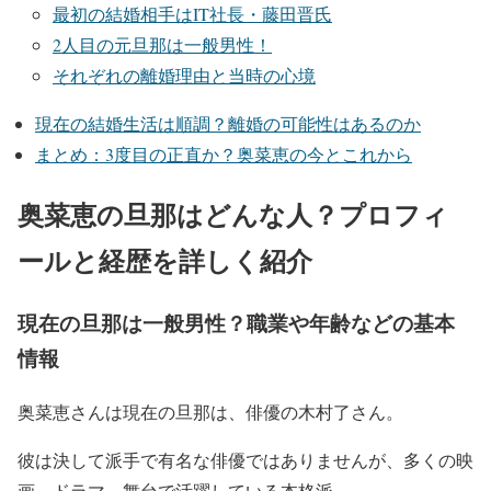
最初の結婚相手はIT社長・藤田晋氏
2人目の元旦那は一般男性！
それぞれの離婚理由と当時の心境
現在の結婚生活は順調？離婚の可能性はあるのか
まとめ：3度目の正直か？奥菜恵の今とこれから
奥菜恵の旦那はどんな人？プロフィ
ールと経歴を詳しく紹介
現在の旦那は一般男性？職業や年齢などの基本
情報
奥菜恵さんは現在の旦那
は、
俳優の木村了
さん。
彼は決して派手で有名な俳優ではありませんが、
多くの映
画、ドラマ、舞台で活躍している本格派
。