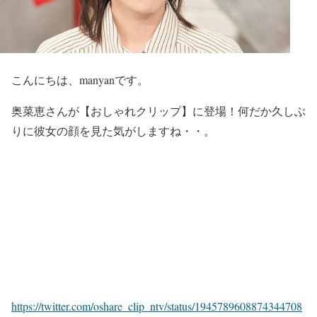
こんにちは、manyanです。
奥菜恵
さんが
【おしゃれクリップ】
に登場！
何だか久しぶ
り
に彼女の顔を見た気がしますね・・。
https://twitter.com/oshare_clip_ntv/status/1945789608874344708