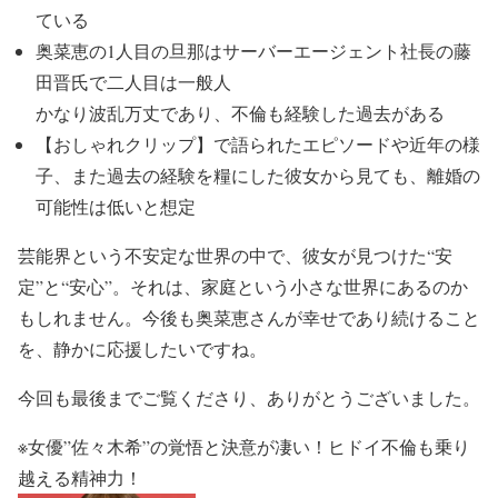
ている
奥菜恵
の
1人目の旦那はサーバーエージェント社長の藤
田晋
氏で
二人目は一般人
かなり波乱万丈であり、
不倫も経験した過去が
ある
【おしゃれクリップ】
で語られたエピソードや近年の様
子、また
過去の経験を糧にした彼女
から見ても、
離婚の
可能性は低いと想定
芸能界という不安定な世界の中で、
彼女が見つけた“安
定”と“安心”
。それは、家庭という小さな世界にあるのか
もしれません。
今後も奥菜恵さんが幸せであり続けること
を、静かに応援したい
ですね。
今回も最後までご覧くださり、ありがとうございました。
※女優”佐々木希”の覚悟と決意が凄い！ヒドイ不倫も乗り
越える精神力！