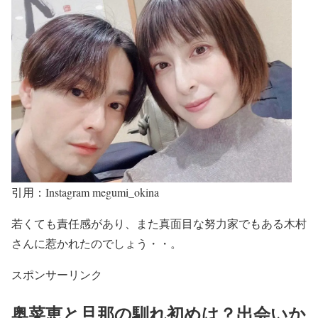
引用：Instagram megumi_okina
若くても責任感
があり、また
真面目な努力家でもある木村
さん
に惹かれたのでしょう・・。
スポンサーリンク
奥菜恵と旦那の馴れ初めは？出会いか