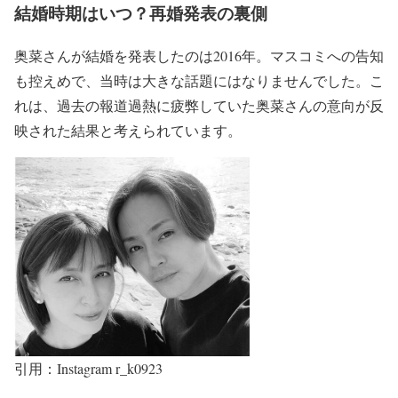
結婚時期はいつ？再婚発表の裏側
奥菜さんが結婚を発表したのは2016年
。マスコミへの告知
も控えめで、当時は
大きな話題にはなりません
でした。こ
れは、
過去の報道過熱に疲弊していた奥菜さんの意向が反
映された結果
と考えられています。
引用：Instagram r_k0923