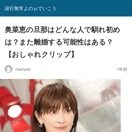
諸行無常よのぉでいこう
奥菜恵の旦那はどんな人で馴れ初め
は？また離婚する可能性はある？
【おしゃれクリップ】
manyan
1年前