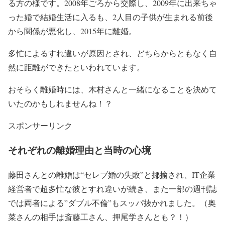
る方の様です。2008年ごろから交際し、
2009年に出来ちゃ
った婚で結婚生活に入る
も、
2人目の子供が生まれる前後
から関係が悪化
し、
2015年に離婚
。
多忙によるすれ違いが原因とされ、
どちらからともなく自
然に距離ができた
といわれています。
おそらく離婚時には、木村さんと一緒になることを決めて
いたのかもしれませんね！？
スポンサーリンク
それぞれの離婚理由と当時の心境
藤田さんとの離婚は
“セレブ婚の失敗”
と揶揄され、IT企業
経営者で超多忙な彼とすれ違いが続き、また一部の週刊誌
では両者による
”ダブル不倫”
もスッパ抜かれました。
（奥
菜さんの相手は斎藤工さん、押尾学さんとも？！）