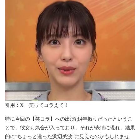
引用：X 笑ってコラえて！
特に今回の【笑コラ】への出演は4年振りだったというこ
とで、
彼女も気合が入って
おり、
それが表情に現れ
、結果
的に
”
ちょっと違った浜辺美波”
に
見えた
のかもしれませ