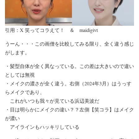
引用：X 笑ってコラえて！ ＆ maidigivt
うーん・・・この画僧を比較してみる限り、
全く違う感じ
が
します。
・髪型自体が全く異なっている。この差は大きいので
違い
としては無視
・
メイクの濃さ
が全く違う。右側（2024年3月）は
うっす
らメイク
であり、
これが
いつも我々が見ている浜辺美波
だ
・
目は明らかにメイクの違い？？
左側【笑コラ】はメイク
が濃い
アイラインもハッキリ
している