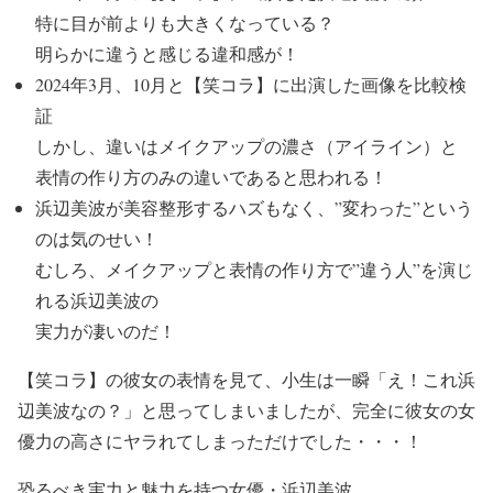
特に
目が前よりも大きくなって
いる？
明らかに
違うと感じる違和感が！
2024年3月、10月と【笑コラ】に出演した画像を比較検
証
しかし、
違いはメイクアップの濃さ（アイライン）と
表情の作り方のみ
の違いであると思われる！
浜辺美波が美容整形するハズもなく、”変わった”という
のは気のせい！
むしろ、
メイクアップと表情の作り方で”違う人”を演じ
れる浜辺美波の
実力が凄い
のだ！
【笑コラ】の彼女の表情を見て、小生は一瞬
「え！これ浜
辺美波なの？」
と思ってしまいましたが、
完全に彼女の女
優力の高さにヤラれてしまっただけ
でした・・・！
恐るべき実力と魅力を持つ女優・浜辺美波。