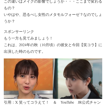
この違いはメイクの影響
でしょうか・・・ここまで変わる
もの？
いやはや、恐るべし
女性のメタモルフォーゼ？
なのでしょ
うか？
スポンサーリンク
もう一方も見
てみましょう！
これは、
2024年の秋（10月頃）
の彼女と
今回【笑コラ】に
出演した時
のものです。
引用：X 笑ってコラえて！ ＆ YouTube JR公式チャン