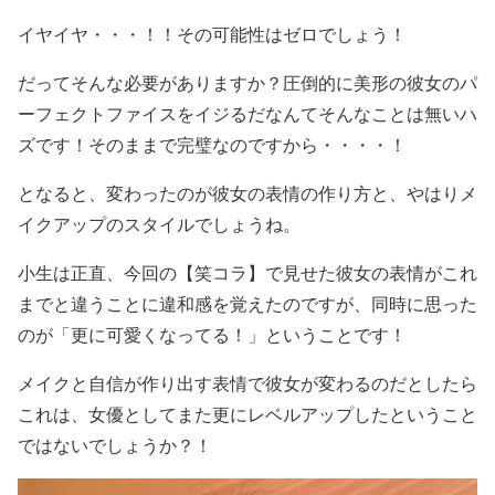
イヤイヤ・・・！！その可能性はゼロでしょう！
だってそ
んな必要がありますか？
圧倒的に美形の彼女の
パ
ーフェクトファイス
をイジるだなんてそんなことは無いハ
ズです！
そのままで完璧
なのですから・・・・！
となると、
変わったのが
彼女の表情の作り方
と、やはり
メ
イクアップのスタイル
でしょうね。
小生は正直、今回の
【笑コラ】で見せた彼女の表情
が
これ
までと違うことに違和感を覚えた
のですが、
同時に思った
のが「更に可愛くなってる！」
ということです！
メイクと自信が作り出す表情で彼女が変わる
のだとしたら
これは、
女優としてまた更にレベルアップした
ということ
ではないでしょうか？！