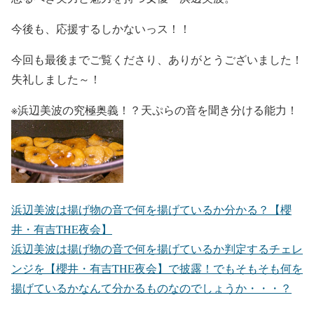
今後も、
応援するしかない
っス！！
今回も最後までご覧くださり、ありがとうございました！
失礼しました～！
※浜辺美波の究極奥義！？天ぷらの音を聞き分ける能力！
浜辺美波は揚げ物の音で何を揚げているか分かる？【櫻
井・有吉THE夜会】
浜辺美波は揚げ物の音で何を揚げているか判定するチェレ
ンジを【櫻井・有吉THE夜会】で披露！でもそもそも何を
揚げているかなんて分かるものなのでしょうか・・・？