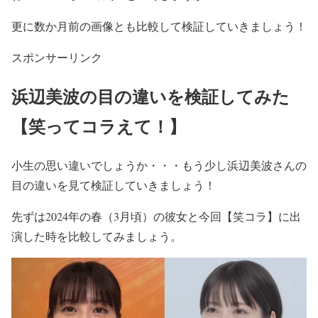
更に
数か月前の画像とも比較して検証
していきましょう！
スポンサーリンク
浜辺美波の目の違いを検証してみた
【笑ってコラえて！】
小生の思い違いでしょうか・・・もう少し
浜辺美波さんの
目の違いを見て検証
していきましょう！
先ずは
2024年の春（3月頃）
の彼女と
今回【笑コラ】に出
演した時
を比較してみましょう。