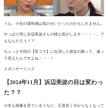
うん、
小生の違和感は気のせいだったのかも
しれません。
やっぱり同じ浜辺美波さん
の様な気がします・・・・。で
もなんだろう？？
ちょっと
今回の
【笑コラ】に出演した彼女の顏
って、
違っ
て見えた
んですよね・・・！
スポンサーリンク
【2024年11月】浜辺美波の目は変わっ
た？？
小生も画像を見ているうちに、
正直良く分からなくなって