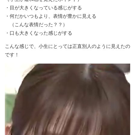
・
目が大きくなっている
感じがする
・何だかいつもより、
表情が豊か
に見える
（こんな表情だった？？）
・
口も大きくなった感じ
がする
こんな感じで、小生にとっては
正直別人のように見えた
の
です！