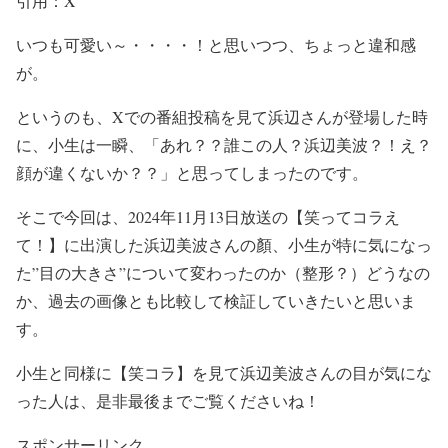
引用：X
いつも可愛い～・・・・！と思いつつ、
ちょっと違和感
が。
というのも、Xでの番組投稿を見て浜辺さんが登場した時
に、
小生は一瞬、「
あれ？？誰この人？浜辺美波？！え
？
顔が違くないか？？
」
と思ってしまったのです。
そこで今回は、
2024年11月13日放送
の
【笑ってコラえ
て！】
に出演した
浜辺美波さんの顏
、小生が特に気になっ
た
”目の大きさ”
について変わったのか（整形？）どうなの
か、
過去の画像とも比較して検証
していきたいと思いま
す。
小生と同様に
【笑コラ】を見て浜辺美波さんの目が気にな
った人
は、是非最後までご覧くださいね！
スポンサーリンク