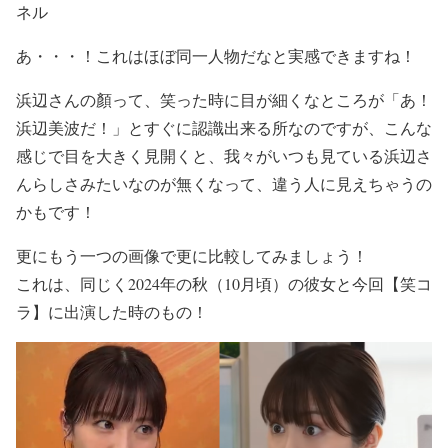
ネル
あ・・・！
これはほぼ同一人物だなと実感
できますね！
浜辺さんの顏って、
笑った時に目が細く
なところが
「あ！
浜辺美波だ！」とすぐに認識
出来る
所なのですが、
こんな
感じで目を大きく見開く
と、我々がいつも見ている
浜辺さ
んらしさみたいなのが無くなって、違う人に見えちゃう
の
かもです！
更にもう一つの画像
で更に比較してみましょう！
これは、同じく
2024年の秋（10月頃）
の彼女と
今回【笑コ
ラ】に出演した時
のもの！