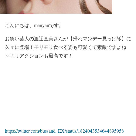
こんにちは、manyanです。
お笑い芸人の
渡辺直美
さんが
【帰れマンデー見っけ隊】
に
久々に登場！モリモリ食べる姿も
可愛く
て素敵ですよね
～！
リアクションも最高
です！
https://twitter.com/bussand_EX/status/1824043534644895958