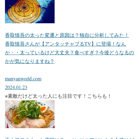
香取慎吾の太った変遷と原因は？独自に分析してみた！
香取慎吾さんが【アンタッチャブるTV】に登場！なん
か・・太っているけど大丈夫？食べすぎ？今後どうなるの
かが気になりますね？
manyanworld.com
2024.01.23
※素敵だけど太った人にも注目です！こちらも！