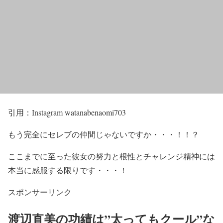
引用：Instagram watanabenaomi703
もう
完全にセレブ
の仲間じゃないですか・・・！！？
ここまでに至った
彼女の努力と根性とチャレンジ精神
には
本当に感服
する限りです・・・！
スポンサーリンク
渡辺直美の功績は”太ってもクール”な