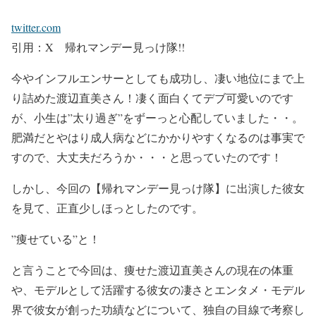
twitter.com
引用：X 帰れマンデー見っけ隊!!
今やインフルエンサーとしても成功し、
凄い地位にまで上
り詰めた渡辺直美
さん！凄く面白くてデブ可愛いのです
が、小生は
”太り過ぎ”をずーっと心配していました
・・。
肥満だとやはり成人病などにかかりやすくなるのは事実
で
すので、
大丈夫だろうか・・・と思っていた
のです！
しかし、今回の【帰れマンデー見っけ隊】に出演した彼女
を見て、
正直少しほっとした
のです。
”痩せている”
と！
と言うことで今回は、痩せた渡辺直美さんの
現在の体重
や、モデルとして活躍する
彼女の凄さ
とエンタメ・モデル
界で
彼女が創った功績
などについて、独自の目線で考察し