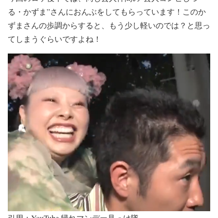
る・かずま”
さんに
おんぶ
をしてもらっています！この
か
ずまさんの歩調
からすると、もう
少し軽いのでは？
と思っ
てしまうぐらいですよね！
引用：YouTube 帰れマンデー見っけ隊