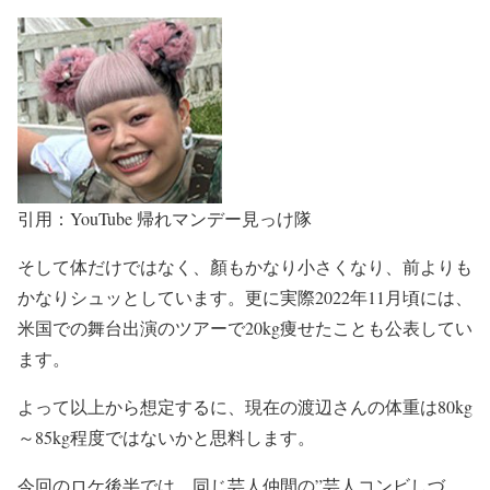
引用：YouTube 帰れマンデー見っけ隊
そして体だけではなく、
顏もかなり小さくなり、前よりも
かなりシュッと
しています。更に実際2022年11月頃には、
米国での舞台出演のツアーで
20kg痩せたことも公表
してい
ます。
よって以上から想定するに、現在の渡辺さんの体重は
80kg
～85kg程度
ではないかと思料します。
今回のロケ後半では、同じ芸人仲間の
”芸人コンビしづ