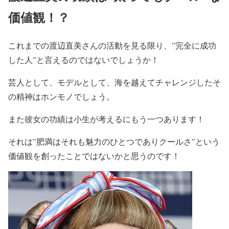
価値観！？
これまでの渡辺直美さんの活動を見る限り、
”完全に成功
した人”
と言えるのではないでしょうか！
芸人として、モデルとして、海を越えてチャレンジした
そ
の精神はホンモノ
でしょう。
また彼女の
功績
は小生が考えるにもう一つあります！
それは
”肥満はそれも魅力のひとつでありクールさ”
という
価値観を創ったこと
ではないかと思うのです！