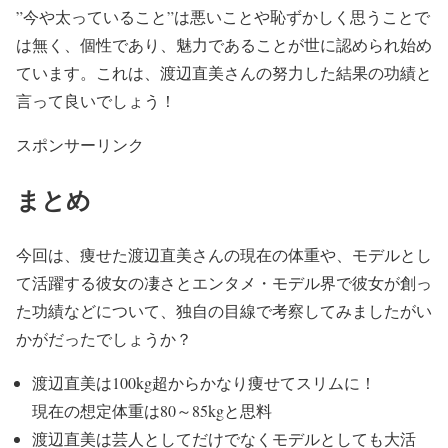
”今や太っていること”は悪いことや恥ずかしく思うことで
は無く、
個性
であり、
魅力
であることが
世に認められ
始め
ています。これは、
渡辺直美さんの努力した結果の功績
と
言って良いでしょう！
スポンサーリンク
まとめ
今回は、痩せた渡辺直美さんの現在の体重や、モデルとし
て活躍する彼女の凄さとエンタメ・モデル界で彼女が創っ
た功績などについて、独自の目線で考察してみましたがい
かがだったでしょうか？
渡辺直美は100kg超からかなり痩せてスリムに！
現在の
想定体重は80～85kg
と思料
渡辺直美は芸人としてだけでなくモデルとしても大活