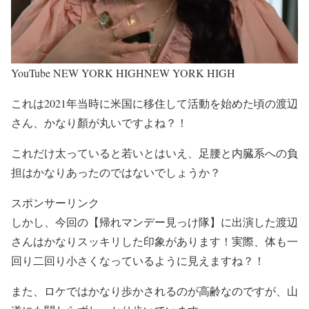
YouTube NEW YORK HIGHNEW YORK HIGH
これは2021年当時に米国に移住して活動を始めた頃の渡辺
さん、
かなり顏が丸い
ですよね？！
これだけ太っていると
若いとはいえ、足腰と内臓系への負
担はかなりあった
のではないでしょうか？
スポンサーリンク
しかし、今回の【帰れマンデー見っけ隊】に出演した渡辺
さんは
かなりスッキリした印象が
あります！実際、
体も一
回り二回り小さくなっている
ように見えますね？！
また、ロケではかなり歩かされるのが高齢なのですが、山