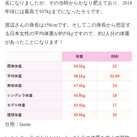
名になりましたが、その当時から
かなり肥えて
おり、2018
年頃には
最高で107kg
までになったそうです。
渡辺さんの
身長は158cm
です。そしてこの身長から想定す
る
日本女性の平均体重が
約55kg
ですので、
約2人分の体重
があったことになります！
引用：fasme