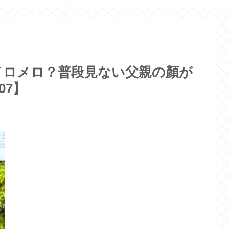
メロメロ？普段見ない父親の顏が
07】