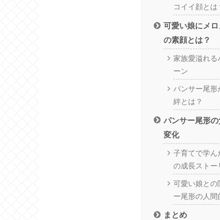
コイイ顔とは
可愛い娘にメロ
の素顔とは？
家族愛溢れる
ーン
パンサー尾形
絆とは？
パンサー尾形の
変化
子育てで学ん
の成長ストー
可愛い娘との
ー尾形の人間
まとめ