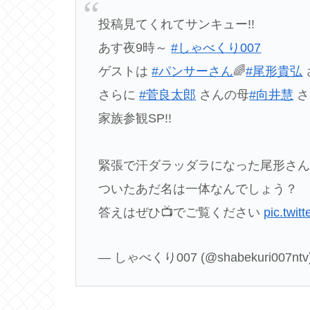
投稿見てくれてサンキュー!!
あす夜9時～
#しゃべくり007
ゲストは
#パンサーさん
🌈
#尾形貴弘
さらに
#菅良太郎
さんの母
#向井慧
さ
家族参観SP!!
緊張で汗ダラッダラになった尾形さん
ついたあだ名は一体なんでしょう？
答えはぜひ📺でご覧ください
pic.twi
— しゃべくり007 (@shabekuri007ntv