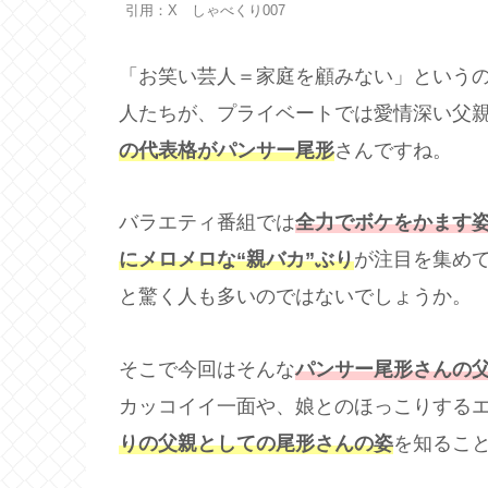
引用：X しゃべくり007
「お笑い芸人＝家庭を顧みない」という
人たちが、プライベートでは愛情深い父
の代表格がパンサー尾形
さんですね。
バラエティ番組では
全力でボケをかます
にメロメロな“親バカ”ぶり
が注目を集め
と驚く人も多いのではないでしょうか。
そこで今回はそんな
パンサー尾形さんの
カッコイイ一面や、娘とのほっこりする
りの父親としての尾形さんの姿
を知るこ