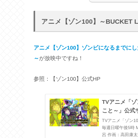
アニメ【ゾン100】～BUCKET L
アニメ【ゾン100】ゾンビになるまでにしたい10
～
が放映中ですね！
参照：【ゾン100】公式HP
TVアニメ「ゾ
こと～」公式
TVアニメ「ゾン1
毎週日曜午後5時 
呂 作画：高田康太