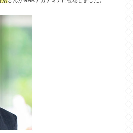
野浩
さんが
NHKアカデミア
に登場しました。