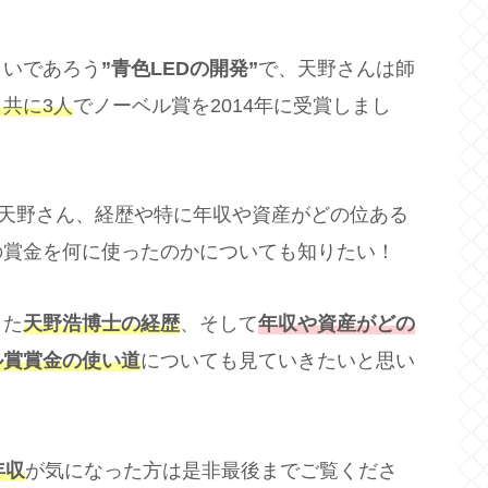
よいであろう
”青色LEDの開発”
で、天野さんは師
共に3人
でノーベル賞を2014年に受賞しまし
天野さん、経歴や特に年収や資産がどの位ある
の賞金を何に使ったのかについても知りたい！
した
天野浩博士の経歴
、そして
年収や資産がどの
ル賞賞金の使い道
についても見ていきたいと思い
年収
が気になった方は是非最後までご覧くださ