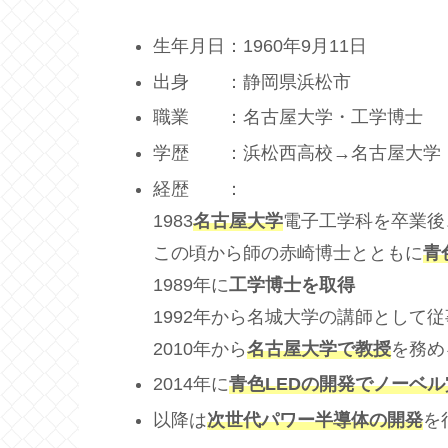
生年月日：1960年9月11日
出身 ：静岡県浜松市
職業 ：名古屋大学・工学博士
学歴 ：浜松西高校→名古屋大学
経歴 ：
1983
名古屋大学
電子工学科を卒業後
この頃から師の赤崎博士とともに
青
1989年に
工学博士を取得
1992年から名城大学の講師として
2010年から
名古屋大学で教授
を務め
2014年に
青色LEDの開発でノーベル
以降は
次世代パワー半導体の開発
を