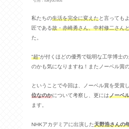
引用：tokyochios
私たちの
生活を完全に変えた
と言っても
匠である
故・赤崎勇さん、中村修二さんと
た。
”超”
が付くほどの優秀で聡明な工学博士の
のかも気になりますね！またノーベル賞
ということで今回は、ノーベル賞を受賞
位なのか
について考察し、更には
ノーベ
ます。
NHKアカデミアに出演した
天野浩さんの