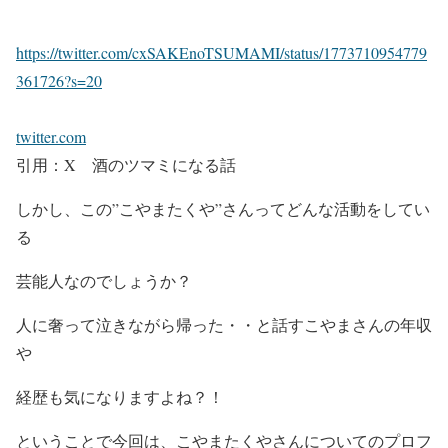
https://twitter.com/cxSAKEnoTSUMAMI/status/1773710954779
361726?s=20
twitter.com
引用：X 酒のツマミになる話
しかし、この”
こやまたくや
”さんってどんな活動をしてい
る
芸能人なのでしょうか？
人に奢って泣きながら帰った・・と話す
こやまさんの年収
や
経歴も気になり
ますよね？！
ということで今回は、
こやまたくや
さんについてのプロフ