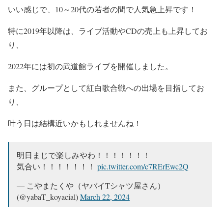
いい感じ
で、10～20代の若者の間で人気急上昇です！
特に2019年以降は、ライブ活動やCDの売上も上昇してお
り、
2022年には初の武道館ライブを開催
しました。
また、
グループとして紅白歌合戦への出場
を目指してお
り、
叶う日は結構近いかもしれませんね！
明日まじで楽しみやわ！！！！！！！
気合い！！！！！！！
pic.twitter.com/c7RErEwc2Q
— こやまたくや（ヤバイTシャツ屋さん）
(@yabaT_koyacial)
March 22, 2024