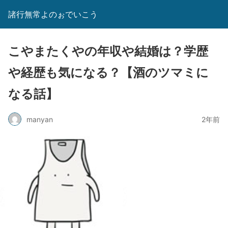
諸行無常よのぉでいこう
こやまたくやの年収や結婚は？学歴
や経歴も気になる？【酒のツマミに
なる話】
manyan
2年前