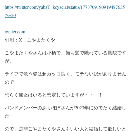
https://twitter.com/yabaT_koyacial/status/1773709190919487635
?s=20
twitter.com
引用：X こやまたくや
こやまたくやさんは小柄で、顏も髪で隠れている風貌です
が、
ライブで歌う姿は超カッコ良く、
モテない訳がありません
ので、
恐らく彼女はいる
と想定
していますが・・・！
バンドメンバーの
ありぽぽさんが2023年にめでたく結婚
し
た
ので、是非こやまたくやさんもいい人と結婚して欲しいと