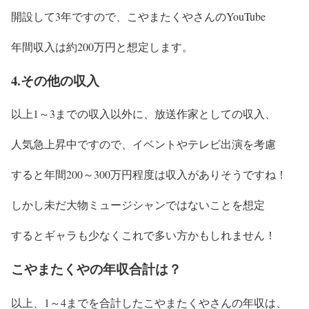
開設して3年ですので、こやまたくやさんの
YouTube
年間収入は約200万円
と想定します。
4.その他の収入
以上1～3までの収入以外に、放送作家としての収入、
人気急上昇中ですので、イベントやテレビ出演を考慮
すると
年間200～300万円程度は収入がありそう
ですね！
しかし
未だ大物ミュージシャンではないことを想定
するとギャラも少なくこれで多い方かも
しれません！
こやまたくやの年収合計は？
以上、1～4までを合計した
こやまたくやさんの年収
は、