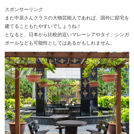
スポンサーリンク
また中居さんクラスの
大物芸能人
であれば、
国外に邸宅を
建てることもたやすい
でしょうね！
となると、
日本から比較的近い
マレーシア
や
タイ
、
シンガ
ポール
なども可能性としてはあるかもしれません。