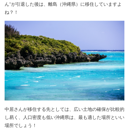
ん”
が引退した後は、
離島（沖縄県）に移住
していますよ
ね？！
中居さんが移住する先としては、
広い土地の確保が比較的
し易く、人口密度も低い沖縄県
は、
最も適した場所
といい
場所でしょう！