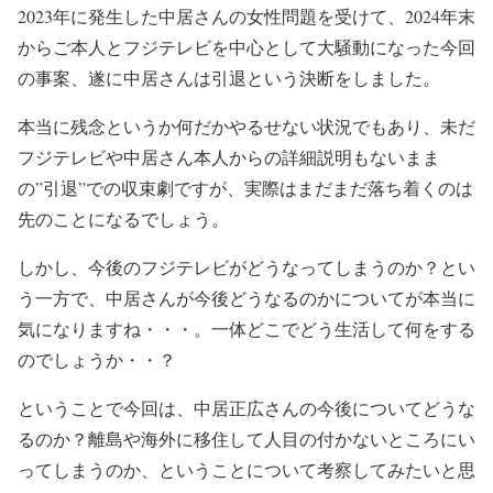
pic.twitter.com/XKE2k1zEzj
2023年に発生した中居さんの女性問題を受けて、
2024年末
からご本人とフジテレビを中心として大騒動
になった今回
— ライブドアニュース (@livedoornews)
January 23,
2025
の事案、
遂に中居さんは引退という決断を
しました。
本当に
残念というか何だかやるせない状況
でもあり、未だ
フジテレビや中居さん本人からの詳細説明もないまま
の
”引退”での収束劇
ですが、実際はまだまだ落ち着くのは
先のことになるでしょう。
しかし、今後のフジテレビがどうなってしまうのか？とい
う一方で、
中居さんが今後どうなるのかについてが本当に
気になります
ね・・・。一体どこでどう生活して何をする
のでしょうか・・？
ということで今回は、
中居正広さんの今後についてどうな
るのか？
離島や海外に移住
して
人目の付かないところ
にい
ってしまうのか、ということについて考察してみたいと思