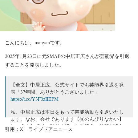
こんにちは、manyanです。
2025年1月23日に元SMAPの
中居正広さんが芸能界
を
引退
することを発表しました。
【全文】中居正広、公式サイトでも芸能界引退を発
表「37年間、ありがとうございました」
https://t.co/Y3F0zIIEPM
私、中居正広は本日をもって芸能活動を引退いたし
ます。なお、会社であります【㈱のんびりなかい】
につきましては、残りの様々な手続き、業務が終わ
引用；X ライブドアニュース
り次第、廃業することと致します。…