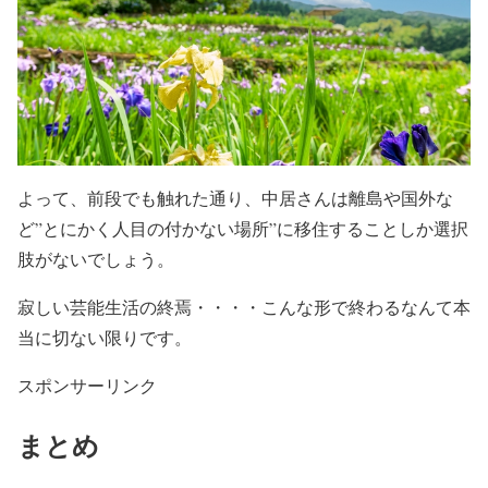
よって、前段でも触れた通り、中居さんは離島や国外な
ど
”
とにかく人目の付かない場所”に移住
することしか
選択
肢がない
でしょう。
寂しい芸能生活の終焉
・・・・
こんな形で終わるなんて本
当に切ない限り
です。
スポンサーリンク
まとめ