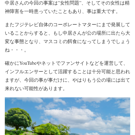
中居さんの今回の事案は
”女性問題”
、そしてその女性は
精
神障害を一時患っていた
こともあり、
事は重大
です。
また
フジテレビ自体のコーポレートマターにまで発展
して
いることからすると、
もし中居さんが公の場所に出たら大
変な事態
となり、
マスコミの餌食になってしまう
でしょう
ね・・・。
確かにYouTubeやネットでファンサイトなどを運営して、
インフルエンサーとして活躍することは十分可能
と思われ
ますが、今回の事が事だけに、やはり
もう公の場には出て
来れない可能性が
あります。