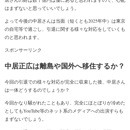
はまずない
と思っていいでしょう。
よって今後の
中居さんは当面（短くとも2025年中）は東京
の自宅等で過ごし
、引退に関する様々な対応をしていくも
のと思われます。
スポンサーリンク
中居正広は離島や国外へ移住するか？
今回の引退での
様々な対応が完全に収束した後
、
中居さん
は一体どうする
のでしょうか？
今回かなり騒がれたこともあり、
完全にほとぼりが冷めた
としても
YouTube等のネット系のメディア
への出演すらも
まずないで
しょう。