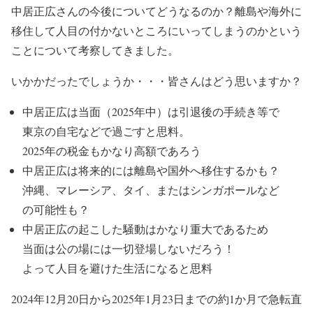
中居正広さんの今後についてどうなるのか？離島や海外に
移住して人目の付かないところにいってしまうのかという
ことについて考察してきました。
いかかだったでしょうか・・・皆さんはどう思いますか？
中居正広は
当面（2025年中）は引退後の手続き等で
東京の自宅などで過ごす
と思料。
2025年の税金もかなり高額であろう
中居正広は
将来的には離島や国外へ移住
するかも？
沖縄、マレーシア、タイ、またはシンガポール
など
の可能性も？
中居正広の起こした騒動は
かなり重大
であるため
当面は公の場には一切登場しない
だろう！
よって
人目を避けた生活になる
と思料
2024年12月20日から2025年1月23日までの
約1か月で急転直