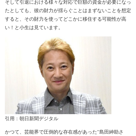
そして引退における様々な対応で巨額の資金が必要になっ
たとしても、
彼の財力が揺らぐことはまずない
ことを想定
すると、
その財力を使ってどこかに移住する可能性が高
い
！と小生は見ています。
引用：朝日新聞デジタル
かつて、芸能界で圧倒的な存在感があった
”島田紳助さ