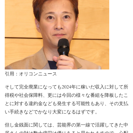
引用：オリコンニュース
そして完全廃業になっても
2024年に稼いだ収入に対して所
得税や社会保障料
、更には今回の様々な番組を降板したこ
とに対する
違約金なども発生する可能性
もあり、その支払
い手続きなどで
かなり大変になるはず
です。
但し
金銭面
に関しては、芸能界の第一線で活躍してきた
中
居さんの財は数十億円は優にある
と思われますので、
心配