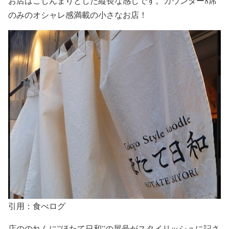
お店は
こじんまりと
した縦長な感じです。カウンター8席
のみの
オシャレ
感満載の小さなお店！
引用：食べログ
店ののれんに
”ほたて日和”
の屋号が
スタイリッシュ
に記さ