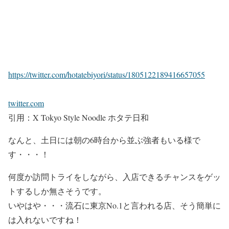
https://twitter.com/hotatebiyori/status/1805122189416657055
twitter.com
引用：X Tokyo Style Noodle ホタテ日和
なんと、
土日には朝の6時台から並ぶ強者も
いる様で
す・・・！
何度か訪問トライ
をしながら、
入店できるチャンスをゲッ
トするしか
無さそうです。
いやはや・・・流石に東京No.1と言われる店、
そう簡単に
は入れないですね！