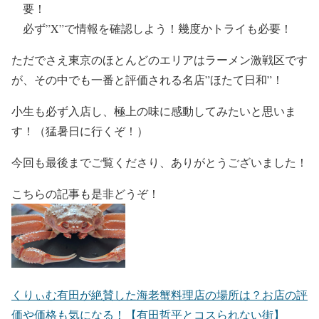
要！
必ず”X”で情報を確認
しよう！
幾度かトライも
必要！
ただでさえ東京のほとんどのエリアはラーメン激戦区です
が、その中でも一番と評価される名店”ほたて日和”！
小生も必ず入店し、
極上の味に感動してみたい
と思いま
す！（猛暑日に行くぞ！）
今回も最後までご覧くださり、ありがとうございました！
こちらの記事も是非どうぞ！
くりぃむ有田が絶賛した海老蟹料理店の場所は？お店の評
価や価格も気になる！【有田哲平とコスられない街】