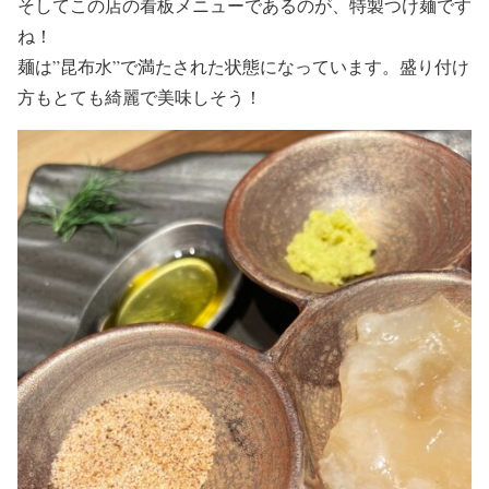
そしてこの店の看板メニューであるのが、
特製つけ麺
です
ね！
麺は
”昆布水”で満たされた状態
になっています。盛り付け
方もとても綺麗で美味しそう！