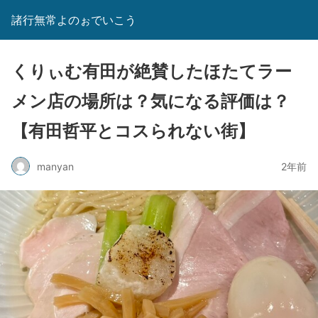
諸行無常よのぉでいこう
くりぃむ有田が絶賛したほたてラー
メン店の場所は？気になる評価は？
【有田哲平とコスられない街】
manyan
2年前