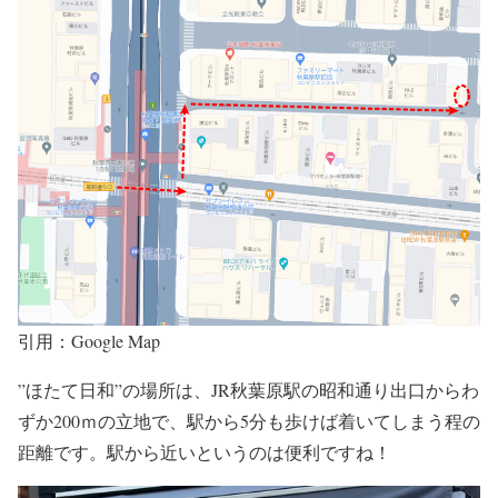
引用：Google Map
”ほたて日和”の場所は、
JR秋葉原駅
の
昭和通り出口からわ
ずか200ｍ
の立地で、
駅から5分
も歩けば着いてしまう程の
距離です。駅から近いというのは便利ですね！