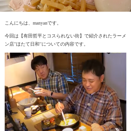
こんにちは、manyanです。
今回は
【有田哲平とコスられない街】
で紹介されたラーメ
ン店
”ほたて日和”
についての内容です。