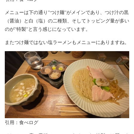
メニューは下の通り
”つけ麺”がメイン
であり、つ
け汁の黒
（醤油）と白（塩）の二種類
、そしてトッピング量が多い
のが
”特製”
と言う感じになっています。
またつけ麺ではない
塩ラーメン
もメニューにありますね。
引用：食べログ