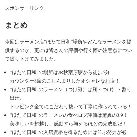
スポンサーリンク
まとめ
今回はラーメン店”ほたて日和”場所やどんなラーメンを提
供するのか、更には皆さんの評価や行く際の注意点につい
て掘り下げてみました。
”ほたて日和”の場所は
JR秋葉原駅から徒歩5分
カウンター8席
のこじんまりしたオシャレなお店！
”ほたて日和”のラーメン（つけ麺）は
麺・つけ汁・割り
出汁、
トッピング全てにこだわり抜いて
丁寧に作られている！
”ほたて日和”のラーメンの食べログ評価は
驚異の3.9！
美味しいを超越
し、
感動すら与える
ほどの完成度だ！
”ほたて日和”の入店資格を得るためには
並ぶ努力が必