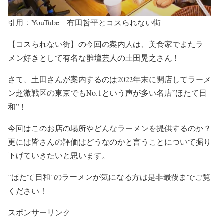
引用：YouTube 有田哲平とコスられない街
【コスられない街】の今回の案内人は、
美食家でまたラー
メン好き
として有名な
雛壇芸人
の
土田晃之
さん！
さて、土田さんが案内するのは2022年末に開店してラーメ
ン超激戦区の
東京でもNo.1
という声が多い名店
”ほたて日
和”！
今回はこのお店の場所やどんなラーメンを提供するのか？
更には皆さんの評価はどうなのかと言うことについて掘り
下げていきたいと思います。
”ほたて日和”
のラーメンが気になる方は是非最後までご覧
ください！
スポンサーリンク