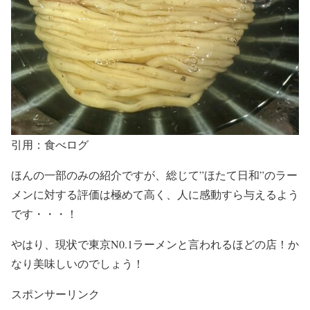
引用：食べログ
ほんの一部のみの紹介ですが、総じて”ほたて日和”のラー
メンに対する
評価は極めて高く
、
人に感動すら与える
よう
です・・・！
やはり、
現状で東京N0.1ラーメン
と言われるほどの店！か
なり美味しいのでしょう！
スポンサーリンク