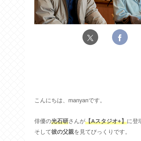
こんにちは、manyanです。
俳優の
光石研
さんが
【Aスタジオ+】
に登
そして
彼の父親
を見てびっくりです。