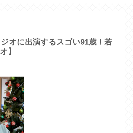
ジオに出演するスゴい91歳！若
ジオ】