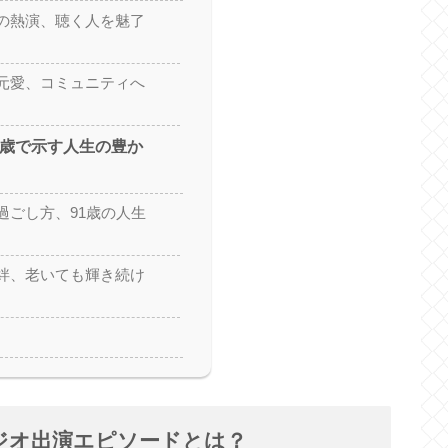
の熱演、聴く人を魅了
元愛、コミュニティへ
1歳で示す人生の豊か
過ごし方、91歳の人生
絆、老いても輝き続け
ジオ出演エピソードとは？