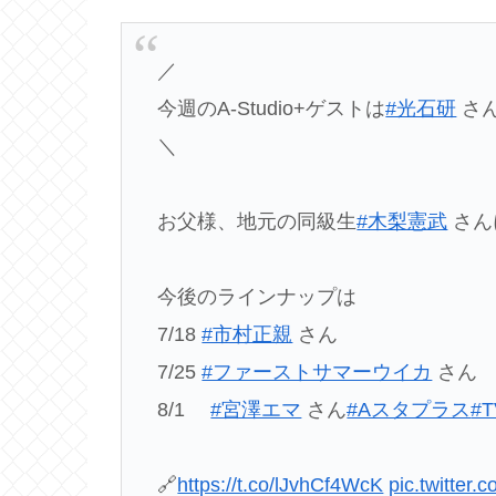
／
今週のA-Studio+ゲストは
#光石研
さん
＼
お父様、地元の同級生
#木梨憲武
さん
今後のラインナップは
7/18
#市村正親
さん
7/25
#ファーストサマーウイカ
さん
8/1
#宮澤エマ
さん
#Aスタプラス
#T
🔗
https://t.co/lJvhCf4WcK
pic.twitter