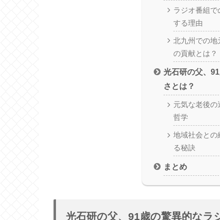
ラジオ番組で
する理由
北九州での地
の貢献とは？
光石研の父、9
さとは？
元気な老後の
哲学
地域社会との
る秘訣
まとめ
光石研の父、91歳の驚異的なラ