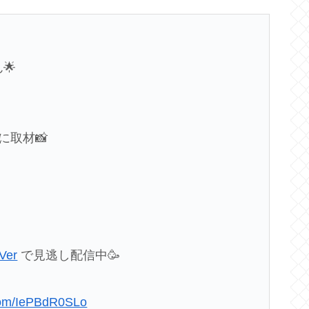
🌟
に取材📸
Ver
で見逃し配信中🥳
.com/IePBdR0SLo