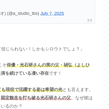
(@a_studio_tbs)
July 7, 2025
て信じられない！しかもシロウトでしょ？」
こそ
俳優・光石研さんの実の父・禎弘（よしひ
出演を続けている凄い存在
です！
ても現役で活躍する姿は希望の光
とも言えます。
う
固定観念を打ち破る光石研さんの父
。なぜ彼は
ているのか？