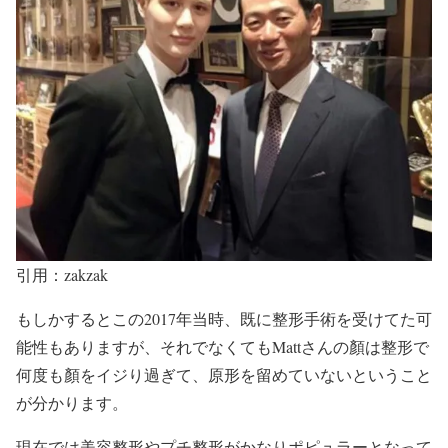
引用：zakzak
もしかするとこの2017年当時、
既に整形手術を受けてた可
能性も
ありますが、それでなくても
Mattさんの顏は整形で
何度も顏をイジり過ぎ
て、
原形を留めていない
ということ
が分かります。
現在では
美容整形やプチ整形
がかなり
ポピュラー
となって