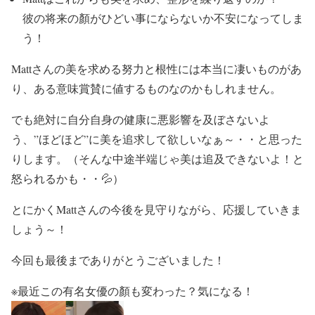
彼の将来の顏が
ひどい事にならないか不安に
なってしま
う！
Mattさんの
美を求める努力と根性には本当に凄い
ものがあ
り、
ある意味賞賛に値する
ものなのかもしれません。
でも絶対に自分自身の
健康に悪影響を及ぼさないよ
う
、
”ほどほど”に美を追求して欲しい
なぁ～・・と思った
りします。（そんな中途半端じゃ美は追及できないよ！と
怒られるかも・・💦）
とにかく
Mattさんの今後を見守り
ながら、応援していきま
しょう～！
今回も最後までありがとうございました！
※最近この有名女優の顏も変わった？気になる！