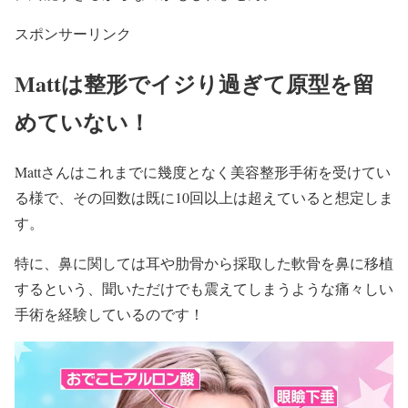
スポンサーリンク
Mattは整形でイジり過ぎて原型を留
めていない！
Mattさんはこれまでに
幾度となく美容整形手術
を受けてい
る様で、その回数は既に
10回以上は超えていると想定
しま
す。
特に、
鼻
に関しては
耳や肋骨から採取した軟骨を鼻に移植
するという、聞いただけでも震えてしまうような
痛々しい
手術を経験
しているのです！