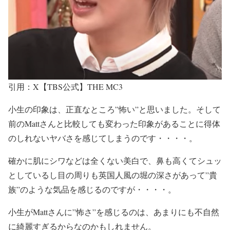
引用：X【TBS公式】THE MC3
小生の印象は、正直なところ
”怖い”と思いました。
そして
前のMattさんと比較しても
変わった印象があることに得体
のしれないヤバさを感じ
てしまうのです・・・・。
確かに肌に
シワなどは全くない美白
で、
鼻も高くてシュッ
と
しているし
目の周りも英国人風の堀の深さ
があって
”貴
族”
のような
気品を感じる
のですが・・・・。
小生がMattさんに
”怖さ”
を感じるのは、あまりにも
不自然
に綺麗すぎるから
なのかもしれません。