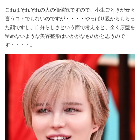
これは
それぞれの人の価値観
ですので、
小生ごときが云々
言うコトでもない
のですが・・・・やっぱり
親からもらっ
た顔
ですし、
自分らしさ
という面で考えると、
全く原型を
留めないような美容整形はいかがなものか
と思うので
す・・・・。