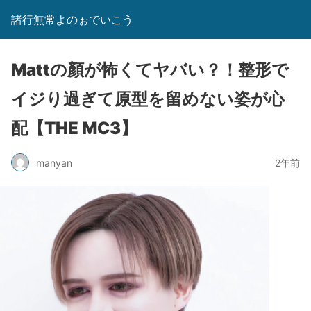
諸行無常よのぉでいこう
Mattの顏が怖くてヤバい？！整形で
イジり過ぎて原型を留めない姿が心
配【THE MC3】
manyan
2年前