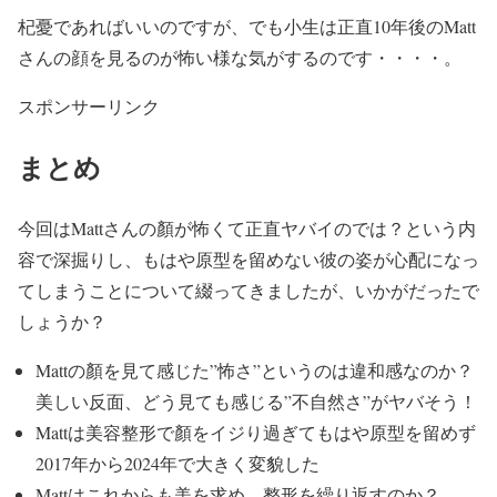
杞憂であればいいのですが、でも小生は正直
10年後のMatt
さんの顔を見るのが怖い様な気が
するのです・・・・。
スポンサーリンク
まとめ
今回はMattさんの顏が
怖くて正直ヤバイ
のでは？という内
容で深掘りし、もはや
原型を留めない彼の姿が心配に
なっ
てしまうことについて綴ってきましたが、いかがだったで
しょうか？
Mattの顏を見て感じた
”怖さ”
というのは
違和感
なのか？
美しい反面、どう見ても感じる
”不自然さ”がヤバそう！
Mattは
美容整形で顏をイジり過ぎ
てもはや
原型を留めず
2017年から2024年で
大きく変貌
した
Mattはこれからも美を求め、
整形を繰り返すのか？