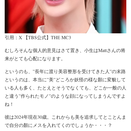
引用：X 【TBS公式】THE MC3
むしろそんな個人的意見はさて置き、小生は
Mattさんの将
来がとても心配
になります。
というのも、
”長年に渡り美容整形を受けてきた人”の末路
というのは、本当に
”美”どころか妖怪の様な顏に変貌して
いる人も多く
、たとえとそうでなくても、
どこか一般の人
と違う”作られたモノ”
のような顔になってしまうんですよ
ね！
彼は2024年現在30歳。これからも美を追求してとことんま
で自分の顏にメスを入れてくのでしょうか・・・？