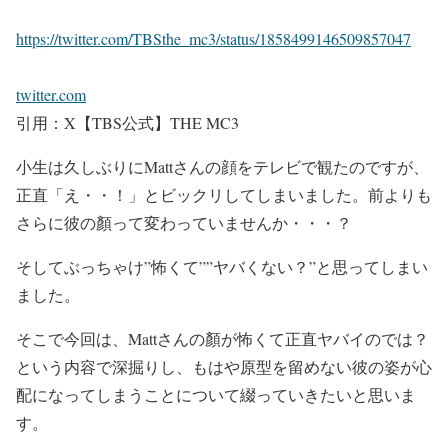
https://twitter.com/TBSthe_mc3/status/1858499146509857047
twitter.com
引用：X【TBS公式】THE MC3
小生は
久しぶりにMattさんの顔をテレビで観た
のですが、
正直「え・・！」とビックリ
してしまいました。前よりも
さらに彼の顏って変わって
いませんか・・・？
そしてぶっちゃけ
”怖くて””ヤバくない？”
と思ってしまい
ました。
そこで今回は、
Mattさんの顏が怖くて正直ヤバイのでは？
という内容で深掘りし、もはや
原型を留めない彼の姿が心
配
になってしまうことについて綴っていきたいと思いま
す。