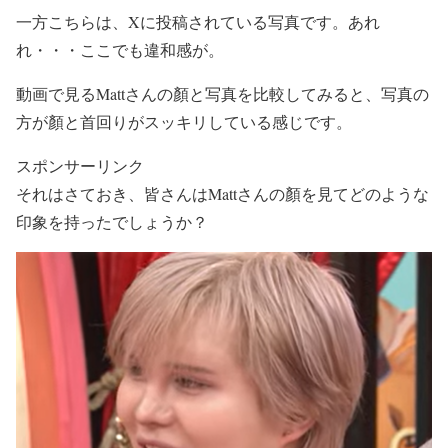
一方こちらは、
Xに投稿されている写真
です。あれ
れ・・・
ここでも違和感
が。
動画で見るMattさんの顏と写真を比較
してみると、
写真の
方が顏と首回りがスッキリ
している感じです。
スポンサーリンク
それはさておき、皆さんはMattさんの顏を見て
どのような
印象
を持ったでしょうか？